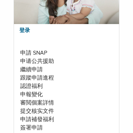
登录
申請 SNAP
申请公共援助
繼續申請
跟蹤申請進程
認證福利
申報變化
審閲個案詳情
提交核实文件
申請補發福利
簽署申請