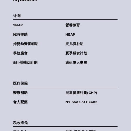
计划
SNAP
營養教育
臨時援助
HEAP
婦嬰幼營養輔助
扥儿费补助
學校膳食
夏季膳食计划
SSI 州輔助計劃
退伍軍人事務
医疗保险
醫療補助
兒童健康計劃(CHP)
老人配藥
NY State of Health
税收抵免