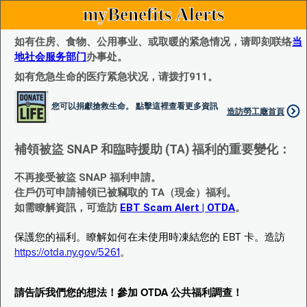
myBenefits Alerts
如有住房、食物、公用事业、或取暖的紧急情况，请即刻联络
当
地社会服务部门
办事处。
如有危急生命的医疗紧急状况，请拨打911。
您可以捐獻搶救生命。 點擊這裡查看更多資訊
造訪勞工廰首頁
補領被盜 SNAP 和臨時援助 (TA) 福利的重要變化：
不再接受被盜 SNAP 福利申請。
住戶仍可申請補領已被竊取的 TA（現金）福利。
如需瞭解資訊，可造訪
EBT Scam Alert | OTDA
。
保護您的福利。瞭解如何在未使用時凍結您的 EBT 卡。造訪
https://otda.ny.gov/5261
。
請告訴我們您的想法！參加 OTDA 公共福利調查！