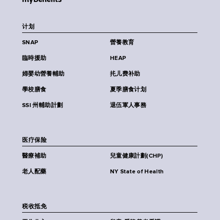
计划
SNAP
營養教育
臨時援助
HEAP
婦嬰幼營養輔助
扥儿费补助
學校膳食
夏季膳食计划
SSI 州輔助計劃
退伍軍人事務
医疗保险
醫療補助
兒童健康計劃(CHP)
老人配藥
NY State of Health
税收抵免