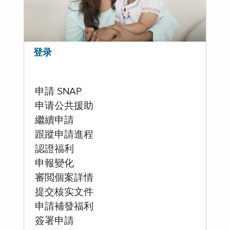
登录
申請 SNAP
申请公共援助
繼續申請
跟蹤申請進程
認證福利
申報變化
審閲個案詳情
提交核实文件
申請補發福利
簽署申請