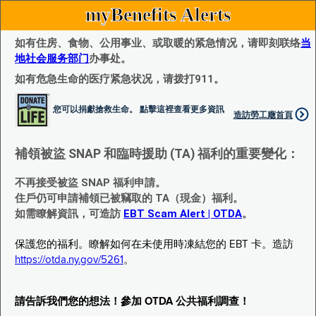
myBenefits Alerts
如有住房、食物、公用事业、或取暖的紧急情况，请即刻联络
当
地社会服务部门
办事处。
如有危急生命的医疗紧急状况，请拨打911。
您可以捐獻搶救生命。 點擊這裡查看更多資訊
造訪勞工廰首頁
補領被盜 SNAP 和臨時援助 (TA) 福利的重要變化：
不再接受被盜 SNAP 福利申請。
住戶仍可申請補領已被竊取的 TA（現金）福利。
如需瞭解資訊，可造訪
EBT Scam Alert | OTDA
。
保護您的福利。瞭解如何在未使用時凍結您的 EBT 卡。造訪
https://otda.ny.gov/5261
。
請告訴我們您的想法！參加 OTDA 公共福利調查！