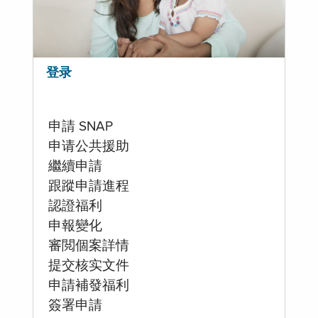
登录
申請 SNAP
申请公共援助
繼續申請
跟蹤申請進程
認證福利
申報變化
審閲個案詳情
提交核实文件
申請補發福利
簽署申請