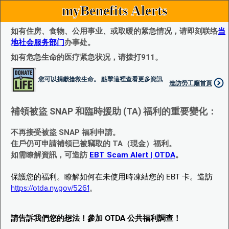
myBenefits Alerts
如有住房、食物、公用事业、或取暖的紧急情况，请即刻联络
当
地社会服务部门
办事处。
如有危急生命的医疗紧急状况，请拨打911。
您可以捐獻搶救生命。 點擊這裡查看更多資訊
造訪勞工廰首頁
補領被盜 SNAP 和臨時援助 (TA) 福利的重要變化：
不再接受被盜 SNAP 福利申請。
住戶仍可申請補領已被竊取的 TA（現金）福利。
如需瞭解資訊，可造訪
EBT Scam Alert | OTDA
。
保護您的福利。瞭解如何在未使用時凍結您的 EBT 卡。造訪
https://otda.ny.gov/5261
。
請告訴我們您的想法！參加 OTDA 公共福利調查！