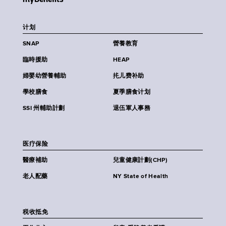
计划
SNAP
營養教育
臨時援助
HEAP
婦嬰幼營養輔助
扥儿费补助
學校膳食
夏季膳食计划
SSI 州輔助計劃
退伍軍人事務
医疗保险
醫療補助
兒童健康計劃(CHP)
老人配藥
NY State of Health
税收抵免