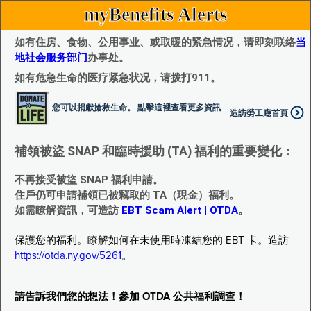
myBenefits Alerts
如有住房、食物、公用事业、或取暖的紧急情况，请即刻联络
当
地社会服务部门
办事处。
如有危急生命的医疗紧急状况，请拨打911。
您可以捐獻搶救生命。 點擊這裡查看更多資訊
造訪勞工廰首頁
補領被盜 SNAP 和臨時援助 (TA) 福利的重要變化：
不再接受被盜 SNAP 福利申請。
住戶仍可申請補領已被竊取的 TA（現金）福利。
如需瞭解資訊，可造訪
EBT Scam Alert | OTDA
。
保護您的福利。瞭解如何在未使用時凍結您的 EBT 卡。造訪
https://otda.ny.gov/5261
。
請告訴我們您的想法！參加 OTDA 公共福利調查！