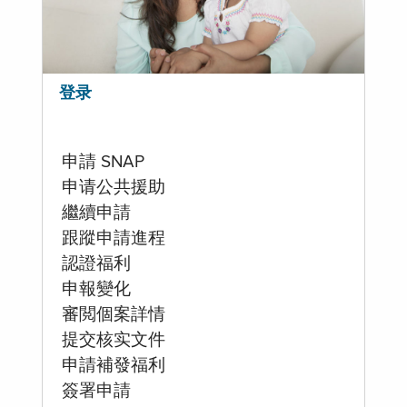
登录
申請 SNAP
申请公共援助
繼續申請
跟蹤申請進程
認證福利
申報變化
審閲個案詳情
提交核实文件
申請補發福利
簽署申請