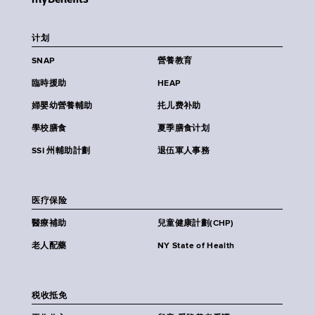
计划
SNAP
營養教育
臨時援助
HEAP
婦嬰幼營養輔助
扥儿费补助
學校膳食
夏季膳食计划
SSI 州輔助計劃
退伍軍人事務
医疗保险
醫療補助
兒童健康計劃(CHP)
老人配藥
NY State of Health
税收抵免