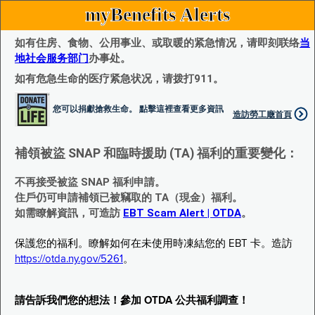
myBenefits Alerts
如有住房、食物、公用事业、或取暖的紧急情况，请即刻联络
当
地社会服务部门
办事处。
如有危急生命的医疗紧急状况，请拨打911。
您可以捐獻搶救生命。 點擊這裡查看更多資訊
造訪勞工廰首頁
補領被盜 SNAP 和臨時援助 (TA) 福利的重要變化：
不再接受被盜 SNAP 福利申請。
住戶仍可申請補領已被竊取的 TA（現金）福利。
如需瞭解資訊，可造訪
EBT Scam Alert | OTDA
。
保護您的福利。瞭解如何在未使用時凍結您的 EBT 卡。造訪
https://otda.ny.gov/5261
。
請告訴我們您的想法！參加 OTDA 公共福利調查！