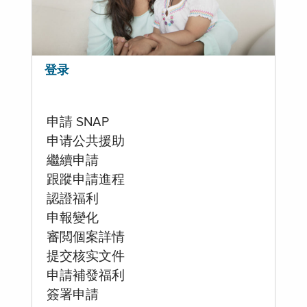
登录
申請 SNAP
申请公共援助
繼續申請
跟蹤申請進程
認證福利
申報變化
審閲個案詳情
提交核实文件
申請補發福利
簽署申請