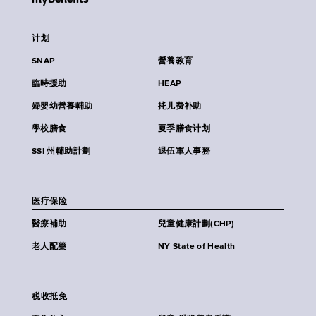
计划
SNAP
營養教育
臨時援助
HEAP
婦嬰幼營養輔助
扥儿费补助
學校膳食
夏季膳食计划
SSI 州輔助計劃
退伍軍人事務
医疗保险
醫療補助
兒童健康計劃(CHP)
老人配藥
NY State of Health
税收抵免