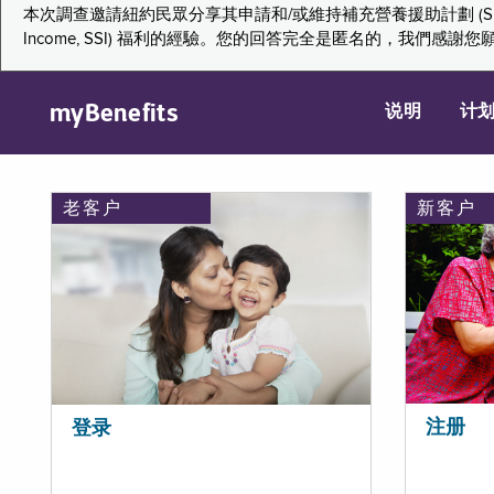
本次調查邀請紐約民眾分享其申請和/或維持補充營養援助計劃 (Supplemental Nutr
Income, SSI) 福利的經驗。您的回答完全是匿名的，我
myBenefits
说明
计
老客户
新客户
注册
登录