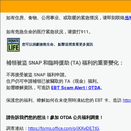
如有住房、食物、公用事业、或取暖的紧急情况，请即刻联络
当
如有危急生命的医疗紧急状况，请拨打911。
您可以捐獻搶救生命。 點擊這裡查看更多資訊
補領被盜 SNAP 和臨時援助 (TA) 福利的重要變化：
不再接受被盜 SNAP 福利申請。
住戶仍可申請補領已被竊取的 TA（現金）福利。
如需瞭解資訊，可造訪
EBT Scam Alert | OTDA
。
保護您的福利。瞭解如何在未使用時凍結您的 EBT 卡。造訪
http
請告訴我們您的想法！參加 OTDA 公共福利調查！
調查連結：
https://forms.office.com/g/iXXyiDETtG
.