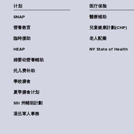
计划
医疗保险
SNAP
醫療補助
營養教育
兒童健康計劃(CHP)
臨時援助
老人配藥
HEAP
NY State of Health
婦嬰幼營養輔助
扥儿费补助
學校膳食
夏季膳食计划
SSI 州輔助計劃
退伍軍人事務