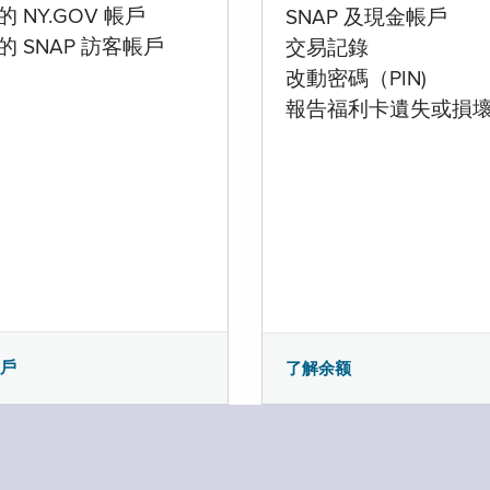
 NY.GOV 帳戶
SNAP 及現金帳戶
的 SNAP 訪客帳戶
交易記錄
改動密碼（PIN)
報告福利卡遺失或損
帳戶
了解余额