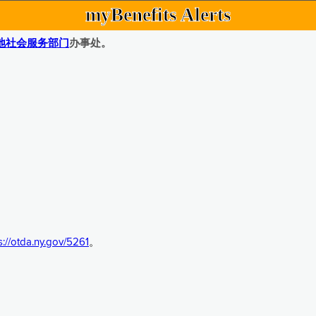
myBenefits Alerts
地社会服务部门
办事处。
s://otda.ny.gov/5261
。