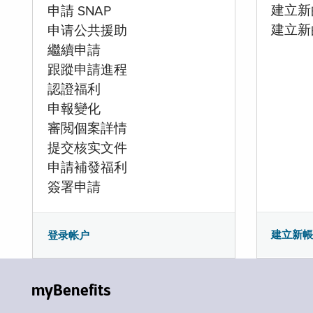
建立新的
申請 SNAP
建立新
申请公共援助
繼續申請
跟蹤申請進程
認證福利
申報變化
審閲個案詳情
提交核实文件
申請補發福利
簽署申請
建立新
登录帐户
myBenefits