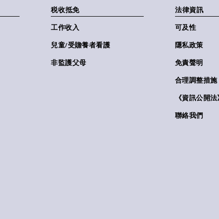
税收抵免
法律資訊
工作收入
可及性
兒童/受贍養者看護
隱私政策
非監護父母
免責聲明
合理調整措施
《資訊公開法》(
聯絡我們