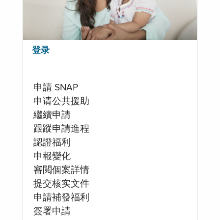
登录
申請 SNAP
申请公共援助
繼續申請
跟蹤申請進程
認證福利
申報變化
審閲個案詳情
提交核实文件
申請補發福利
簽署申請