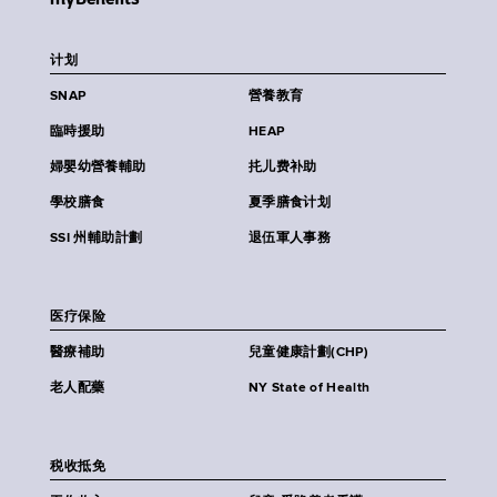
计划
SNAP
營養教育
臨時援助
HEAP
婦嬰幼營養輔助
扥儿费补助
學校膳食
夏季膳食计划
SSI 州輔助計劃
退伍軍人事務
医疗保险
醫療補助
兒童健康計劃(CHP)
老人配藥
NY State of Health
税收抵免