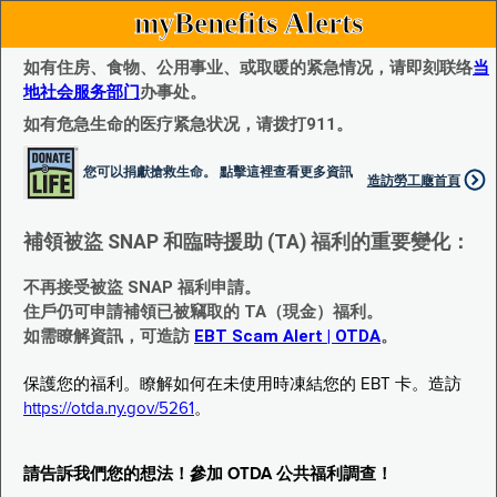
myBenefits Alerts
如有住房、食物、公用事业、或取暖的紧急情况，请即刻联络
当
地社会服务部门
办事处。
如有危急生命的医疗紧急状况，请拨打911。
您可以捐獻搶救生命。 點擊這裡查看更多資訊
造訪勞工廰首頁
補領被盜 SNAP 和臨時援助 (TA) 福利的重要變化：
不再接受被盜 SNAP 福利申請。
住戶仍可申請補領已被竊取的 TA（現金）福利。
如需瞭解資訊，可造訪
EBT Scam Alert | OTDA
。
保護您的福利。瞭解如何在未使用時凍結您的 EBT 卡。造訪
https://otda.ny.gov/5261
。
請告訴我們您的想法！參加 OTDA 公共福利調查！