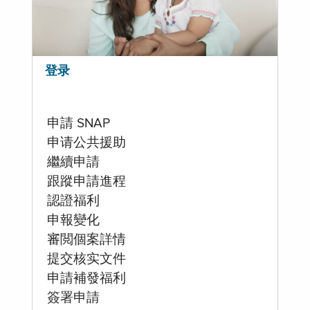
登录
申請 SNAP
申请公共援助
繼續申請
跟蹤申請進程
認證福利
申報變化
審閲個案詳情
提交核实文件
申請補發福利
簽署申請