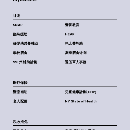
计划
SNAP
營養教育
臨時援助
HEAP
婦嬰幼營養輔助
扥儿费补助
學校膳食
夏季膳食计划
SSI 州輔助計劃
退伍軍人事務
医疗保险
醫療補助
兒童健康計劃(CHP)
老人配藥
NY State of Health
税收抵免