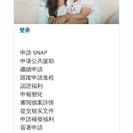
登录
申請 SNAP
申请公共援助
繼續申請
跟蹤申請進程
認證福利
申報變化
審閲個案詳情
提交核实文件
申請補發福利
簽署申請