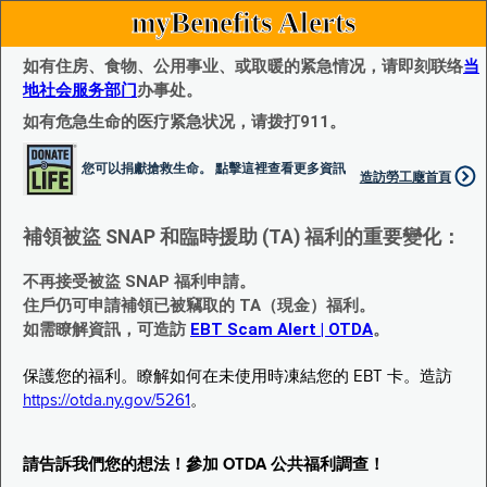
myBenefits Alerts
如有住房、食物、公用事业、或取暖的紧急情况，请即刻联络
当
地社会服务部门
办事处。
如有危急生命的医疗紧急状况，请拨打911。
您可以捐獻搶救生命。 點擊這裡查看更多資訊
造訪勞工廰首頁
補領被盜 SNAP 和臨時援助 (TA) 福利的重要變化：
不再接受被盜 SNAP 福利申請。
住戶仍可申請補領已被竊取的 TA（現金）福利。
如需瞭解資訊，可造訪
EBT Scam Alert | OTDA
。
保護您的福利。瞭解如何在未使用時凍結您的 EBT 卡。造訪
https://otda.ny.gov/5261
。
請告訴我們您的想法！參加 OTDA 公共福利調查！