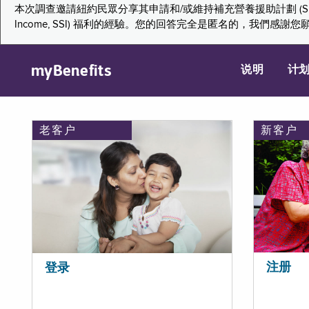
本次調查邀請紐約民眾分享其申請和/或維持補充營養援助計劃 (Supplemental Nutr
Income, SSI) 福利的經驗。您的回答完全是匿名的，我
myBenefits
说明
计
老客户
新客户
注册
登录