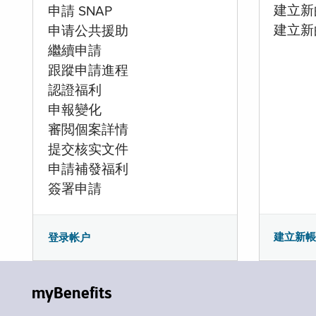
建立新的
申請 SNAP
建立新
申请公共援助
繼續申請
跟蹤申請進程
認證福利
申報變化
審閲個案詳情
提交核实文件
申請補發福利
簽署申請
建立新
登录帐户
myBenefits