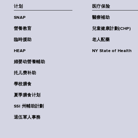
计划
医疗保险
SNAP
醫療補助
營養教育
兒童健康計劃(CHP)
臨時援助
老人配藥
HEAP
NY State of Health
婦嬰幼營養輔助
扥儿费补助
學校膳食
夏季膳食计划
SSI 州輔助計劃
退伍軍人事務