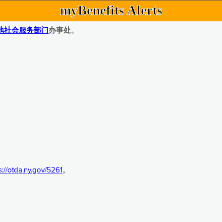
myBenefits Alerts
地社会服务部门
办事处。
s://otda.ny.gov/5261
。