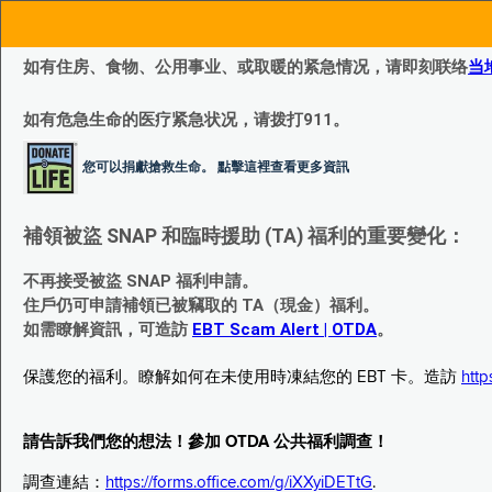
如有住房、食物、公用事业、或取暖的紧急情况，请即刻联络
当
如有危急生命的医疗紧急状况，请拨打911。
您可以捐獻搶救生命。 點擊這裡查看更多資訊
補領被盜 SNAP 和臨時援助 (TA) 福利的重要變化：
不再接受被盜 SNAP 福利申請。
住戶仍可申請補領已被竊取的 TA（現金）福利。
如需瞭解資訊，可造訪
EBT Scam Alert | OTDA
。
保護您的福利。瞭解如何在未使用時凍結您的 EBT 卡。造訪
http
請告訴我們您的想法！參加 OTDA 公共福利調查！
調查連結：
https://forms.office.com/g/iXXyiDETtG
.