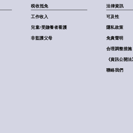
税收抵免
法律資訊
工作收入
可及性
兒童/受贍養者看護
隱私政策
非監護父母
免責聲明
合理調整措施
《資訊公開法》(
聯絡我們