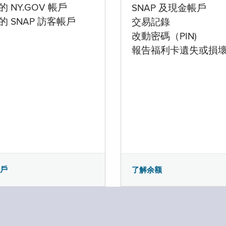
 NY.GOV 帳戶
SNAP 及現金帳戶
的 SNAP 訪客帳戶
交易記錄
改動密碼（PIN)
報告福利卡遺失或損
帳戶
了解余额