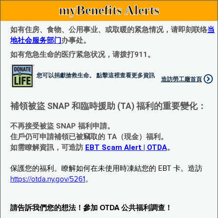
myBenefits Alerts
如有住房、食物、公用事业、或取暖的紧急情况，请即刻联络
当
地社会服务部门
办事处。
如有危急生命的医疗紧急状况，请拨打911。
您可以捐獻搶救生命。 點擊這裡查看更多資訊
造訪勞工廰首頁
補領被盜 SNAP 和臨時援助 (TA) 福利的重要變化：
不再接受被盜 SNAP 福利申請。
住戶仍可申請補領已被竊取的 TA（現金）福利。
如需瞭解資訊，可造訪
EBT Scam Alert | OTDA
。
保護您的福利。瞭解如何在未使用時凍結您的 EBT 卡。造訪
https://otda.ny.gov/5261
。
請告訴我們您的想法！參加 OTDA 公共福利調查！