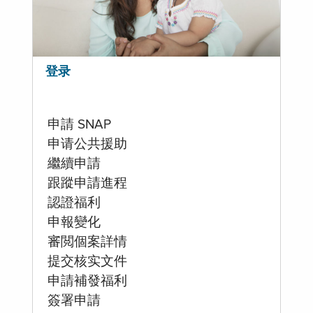
登录
申請 SNAP
申请公共援助
繼續申請
跟蹤申請進程
認證福利
申報變化
審閲個案詳情
提交核实文件
申請補發福利
簽署申請