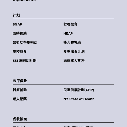
计划
SNAP
營養教育
臨時援助
HEAP
婦嬰幼營養輔助
扥儿费补助
學校膳食
夏季膳食计划
SSI 州輔助計劃
退伍軍人事務
医疗保险
醫療補助
兒童健康計劃(CHP)
老人配藥
NY State of Health
税收抵免