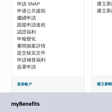
建立新的
申請 SNAP
建立新
申请公共援助
繼續申請
跟蹤申請進程
認證福利
申報變化
審閲個案詳情
提交核实文件
申請補發福利
簽署申請
建立新
登录帐户
myBenefits