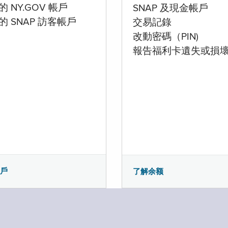
 NY.GOV 帳戶
SNAP 及現金帳戶
的 SNAP 訪客帳戶
交易記錄
改動密碼（PIN)
報告福利卡遺失或損
帳戶
了解余额