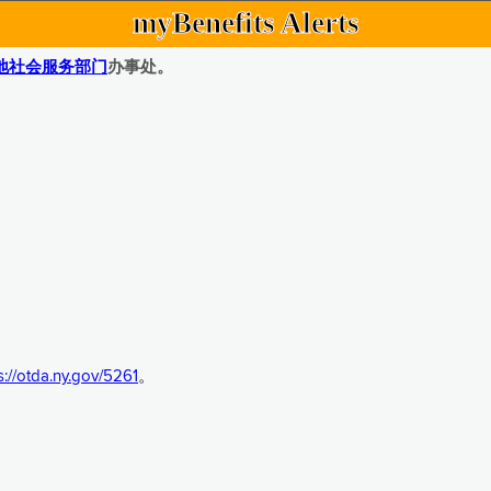
myBenefits Alerts
地社会服务部门
办事处。
s://otda.ny.gov/5261
。