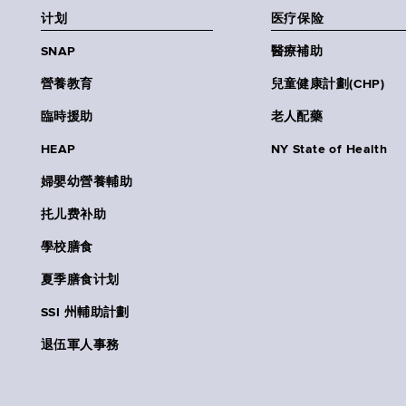
计划
医疗保险
SNAP
醫療補助
營養教育
兒童健康計劃(CHP)
臨時援助
老人配藥
HEAP
NY State of Health
婦嬰幼營養輔助
扥儿费补助
學校膳食
夏季膳食计划
SSI 州輔助計劃
退伍軍人事務