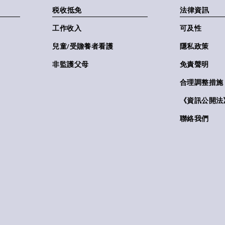
税收抵免
法律資訊
工作收入
可及性
兒童/受贍養者看護
隱私政策
非監護父母
免責聲明
合理調整措施
《資訊公開法》(
聯絡我們