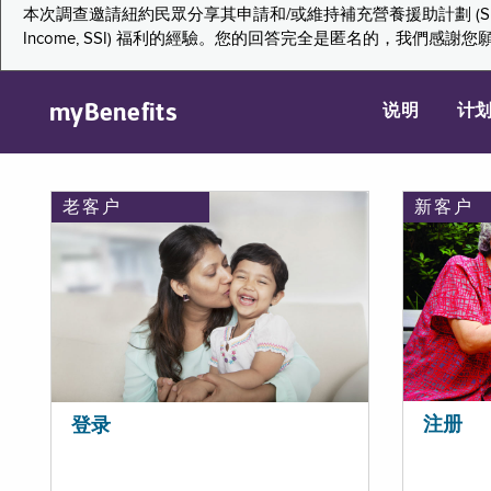
本次調查邀請紐約民眾分享其申請和/或維持補充營養援助計劃 (Supplemental Nutr
Income, SSI) 福利的經驗。您的回答完全是匿名的，我
myBenefits
说明
计
老客户
新客户
注册
登录