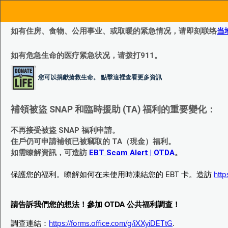
如有住房、食物、公用事业、或取暖的紧急情况，请即刻联络
当
如有危急生命的医疗紧急状况，请拨打911。
您可以捐獻搶救生命。 點擊這裡查看更多資訊
補領被盜 SNAP 和臨時援助 (TA) 福利的重要變化：
不再接受被盜 SNAP 福利申請。
住戶仍可申請補領已被竊取的 TA（現金）福利。
如需瞭解資訊，可造訪
EBT Scam Alert | OTDA
。
保護您的福利。瞭解如何在未使用時凍結您的 EBT 卡。造訪
http
請告訴我們您的想法！參加 OTDA 公共福利調查！
調查連結：
https://forms.office.com/g/iXXyiDETtG
.