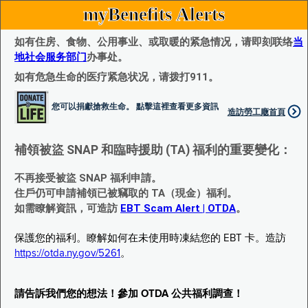
myBenefits Alerts
如有住房、食物、公用事业、或取暖的紧急情况，请即刻联络
当
地社会服务部门
办事处。
如有危急生命的医疗紧急状况，请拨打911。
您可以捐獻搶救生命。 點擊這裡查看更多資訊
造訪勞工廰首頁
補領被盜 SNAP 和臨時援助 (TA) 福利的重要變化：
不再接受被盜 SNAP 福利申請。
住戶仍可申請補領已被竊取的 TA（現金）福利。
如需瞭解資訊，可造訪
EBT Scam Alert | OTDA
。
保護您的福利。瞭解如何在未使用時凍結您的 EBT 卡。造訪
https://otda.ny.gov/5261
。
請告訴我們您的想法！參加 OTDA 公共福利調查！