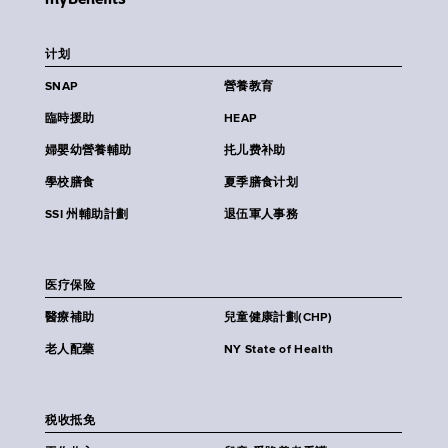
计划
SNAP
營養教育
臨時援助
HEAP
婦嬰幼營養輔助
扥儿费补助
學校膳食
夏季膳食计划
SSI 州輔助計劃
退伍軍人事務
医疗保险
醫療補助
兒童健康計劃(CHP)
老人配藥
NY State of Health
税收抵免