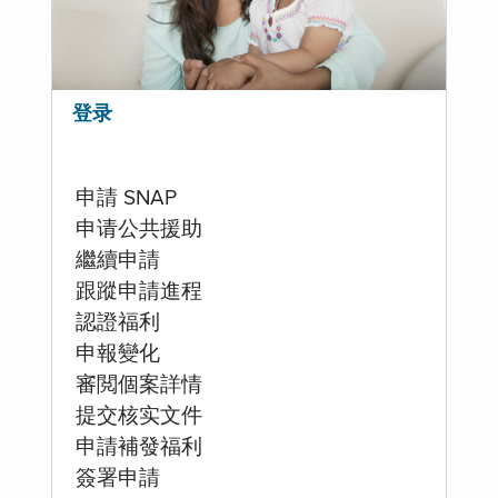
登录
申請 SNAP
申请公共援助
繼續申請
跟蹤申請進程
認證福利
申報變化
審閲個案詳情
提交核实文件
申請補發福利
簽署申請