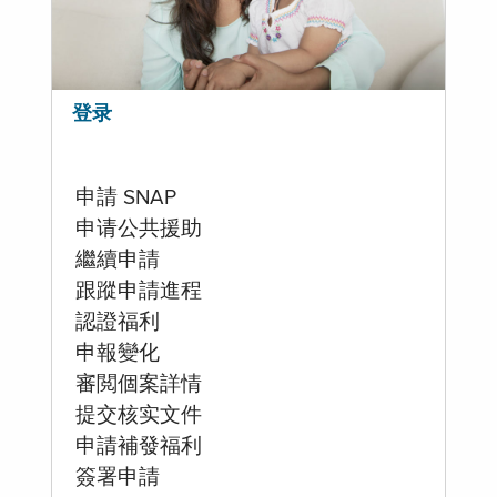
登录
申請 SNAP
申请公共援助
繼續申請
跟蹤申請進程
認證福利
申報變化
審閲個案詳情
提交核实文件
申請補發福利
簽署申請