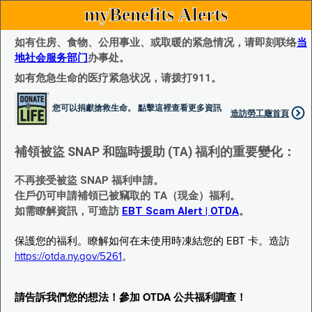
myBenefits Alerts
如有住房、食物、公用事业、或取暖的紧急情况，请即刻联络
当
地社会服务部门
办事处。
如有危急生命的医疗紧急状况，请拨打911。
您可以捐獻搶救生命。 點擊這裡查看更多資訊
造訪勞工廰首頁
補領被盜 SNAP 和臨時援助 (TA) 福利的重要變化：
不再接受被盜 SNAP 福利申請。
住戶仍可申請補領已被竊取的 TA（現金）福利。
如需瞭解資訊，可造訪
EBT Scam Alert | OTDA
。
保護您的福利。瞭解如何在未使用時凍結您的 EBT 卡。造訪
https://otda.ny.gov/5261
。
請告訴我們您的想法！參加 OTDA 公共福利調查！