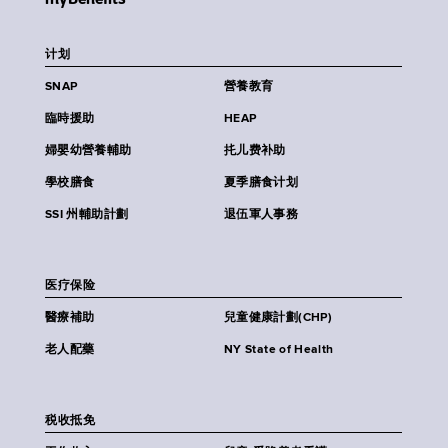
计划
SNAP
營養教育
臨時援助
HEAP
婦嬰幼營養輔助
扥儿费补助
學校膳食
夏季膳食计划
SSI 州輔助計劃
退伍軍人事務
医疗保险
醫療補助
兒童健康計劃(CHP)
老人配藥
NY State of Health
税收抵免