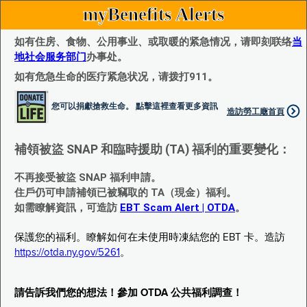
myBenefits Alerts
如有住房、食物、公用事业、或取暖的紧急情况，请即刻联络
当
地社会服务部门
办事处。
如有危急生命的医疗紧急状况，请拨打911。
您可以捐獻搶救生命。 點擊這裡查看更多資訊
造訪勞工廰首頁
補領被盜 SNAP 和臨時援助 (TA) 福利的重要變化：
不再接受被盜 SNAP 福利申請。
住戶仍可申請補領已被竊取的 TA（現金）福利。
如需瞭解資訊，可造訪
EBT Scam Alert | OTDA
。
保護您的福利。瞭解如何在未使用時凍結您的 EBT 卡。造訪
https://otda.ny.gov/5261
。
請告訴我們您的想法！參加 OTDA 公共福利調查！