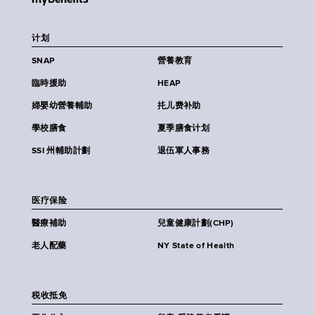
计划
SNAP
營養教育
臨時援助
HEAP
婦嬰幼營養輔助
扥儿费补助
學校膳食
夏季膳食计划
SSI 州輔助計劃
退伍軍人事務
医疗保险
醫療補助
兒童健康計劃(CHP)
老人配藥
NY State of Health
税收抵免