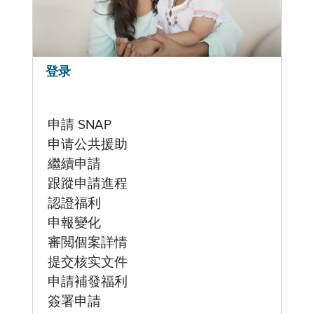
登录
申請 SNAP
申请公共援助
繼續申請
跟蹤申請進程
認證福利
申報變化
審閲個案詳情
提交核实文件
申請補發福利
簽署申請