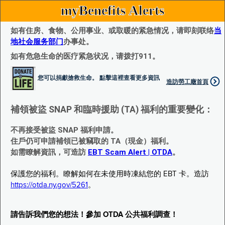
myBenefits Alerts
如有住房、食物、公用事业、或取暖的紧急情况，请即刻联络
当
地社会服务部门
办事处。
如有危急生命的医疗紧急状况，请拨打911。
您可以捐獻搶救生命。 點擊這裡查看更多資訊
造訪勞工廰首頁
補領被盜 SNAP 和臨時援助 (TA) 福利的重要變化：
不再接受被盜 SNAP 福利申請。
住戶仍可申請補領已被竊取的 TA（現金）福利。
如需瞭解資訊，可造訪
EBT Scam Alert | OTDA
。
保護您的福利。瞭解如何在未使用時凍結您的 EBT 卡。造訪
https://otda.ny.gov/5261
。
請告訴我們您的想法！參加 OTDA 公共福利調查！