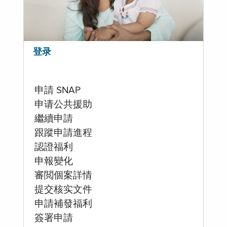
登录
申請 SNAP
申请公共援助
繼續申請
跟蹤申請進程
認證福利
申報變化
審閲個案詳情
提交核实文件
申請補發福利
簽署申請