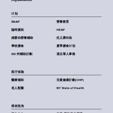
计划
SNAP
營養教育
臨時援助
HEAP
婦嬰幼營養輔助
扥儿费补助
學校膳食
夏季膳食计划
SSI 州輔助計劃
退伍軍人事務
医疗保险
醫療補助
兒童健康計劃(CHP)
老人配藥
NY State of Health
税收抵免