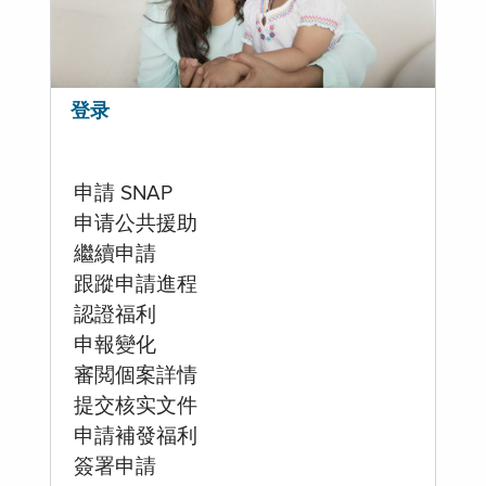
登录
申請 SNAP
申请公共援助
繼續申請
跟蹤申請進程
認證福利
申報變化
審閲個案詳情
提交核实文件
申請補發福利
簽署申請