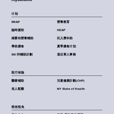
计划
SNAP
營養教育
臨時援助
HEAP
婦嬰幼營養輔助
扥儿费补助
學校膳食
夏季膳食计划
SSI 州輔助計劃
退伍軍人事務
医疗保险
醫療補助
兒童健康計劃(CHP)
老人配藥
NY State of Health
税收抵免