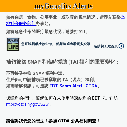
myBenefits Alerts
如有住房、食物、公用事业、或取暖的紧急情况，请即刻联络
当
地社会服务部门
办事处。
如有危急生命的医疗紧急状况，请拨打911。
您可以捐獻搶救生命。 點擊這裡查看更多資訊
造訪勞工廰首頁
補領被盜 SNAP 和臨時援助 (TA) 福利的重要變化：
不再接受被盜 SNAP 福利申請。
住戶仍可申請補領已被竊取的 TA（現金）福利。
如需瞭解資訊，可造訪
EBT Scam Alert | OTDA
。
保護您的福利。瞭解如何在未使用時凍結您的 EBT 卡。造訪
https://otda.ny.gov/5261
。
請告訴我們您的想法！參加 OTDA 公共福利調查！