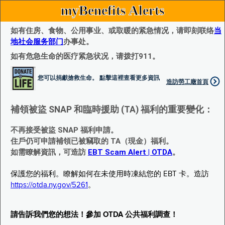
myBenefits Alerts
如有住房、食物、公用事业、或取暖的紧急情况，请即刻联络
当
地社会服务部门
办事处。
如有危急生命的医疗紧急状况，请拨打911。
您可以捐獻搶救生命。 點擊這裡查看更多資訊
造訪勞工廰首頁
補領被盜 SNAP 和臨時援助 (TA) 福利的重要變化：
不再接受被盜 SNAP 福利申請。
住戶仍可申請補領已被竊取的 TA（現金）福利。
如需瞭解資訊，可造訪
EBT Scam Alert | OTDA
。
保護您的福利。瞭解如何在未使用時凍結您的 EBT 卡。造訪
https://otda.ny.gov/5261
。
請告訴我們您的想法！參加 OTDA 公共福利調查！