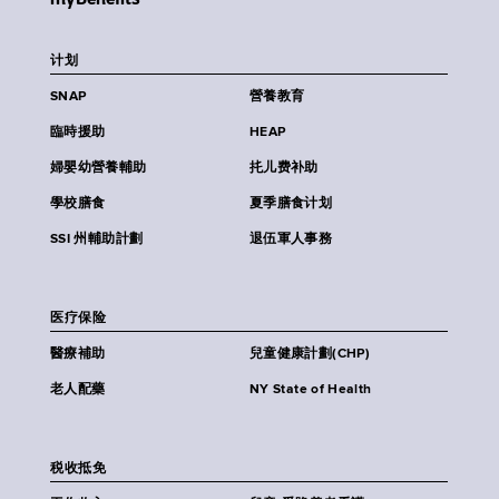
计划
SNAP
營養教育
臨時援助
HEAP
婦嬰幼營養輔助
扥儿费补助
學校膳食
夏季膳食计划
SSI 州輔助計劃
退伍軍人事務
医疗保险
醫療補助
兒童健康計劃(CHP)
老人配藥
NY State of Health
税收抵免