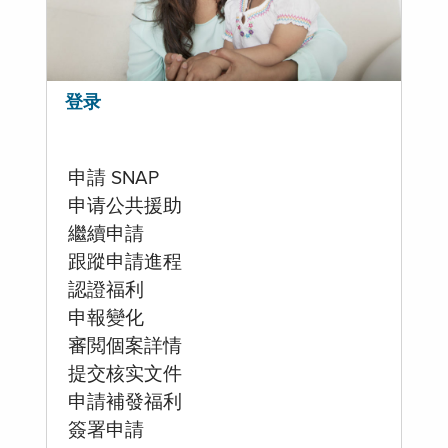
登录
申請 SNAP
申请公共援助
繼續申請
跟蹤申請進程
認證福利
申報變化
審閲個案詳情
提交核实文件
申請補發福利
簽署申請