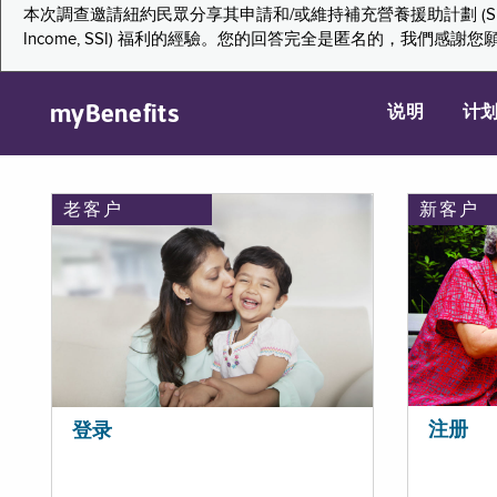
本次調查邀請紐約民眾分享其申請和/或維持補充營養援助計劃 (Supplemental Nutr
Income, SSI) 福利的經驗。您的回答完全是匿名的，我
myBenefits
说明
计
老客户
新客户
注册
登录