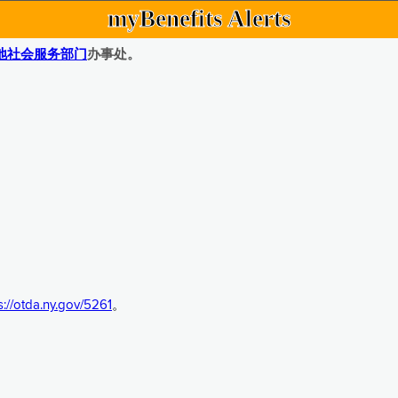
myBenefits Alerts
地社会服务部门
办事处。
s://otda.ny.gov/5261
。