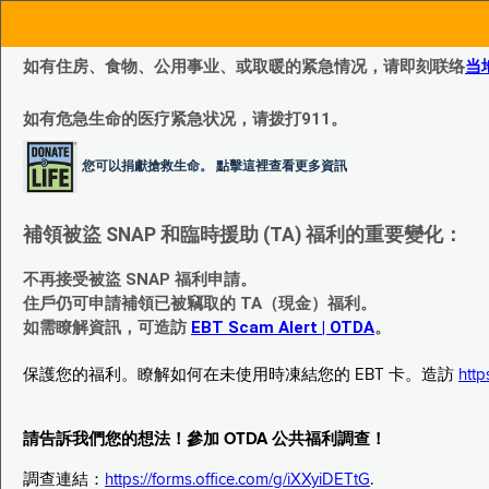
如有住房、食物、公用事业、或取暖的紧急情况，请即刻联络
当
如有危急生命的医疗紧急状况，请拨打911。
您可以捐獻搶救生命。 點擊這裡查看更多資訊
補領被盜 SNAP 和臨時援助 (TA) 福利的重要變化：
不再接受被盜 SNAP 福利申請。
住戶仍可申請補領已被竊取的 TA（現金）福利。
如需瞭解資訊，可造訪
EBT Scam Alert | OTDA
。
保護您的福利。瞭解如何在未使用時凍結您的 EBT 卡。造訪
http
請告訴我們您的想法！參加 OTDA 公共福利調查！
調查連結：
https://forms.office.com/g/iXXyiDETtG
.