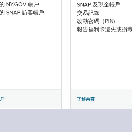
 NY.GOV 帳戶
SNAP 及現金帳戶
的 SNAP 訪客帳戶
交易記錄
改動密碼（PIN)
報告福利卡遺失或損
帳戶
了解余额