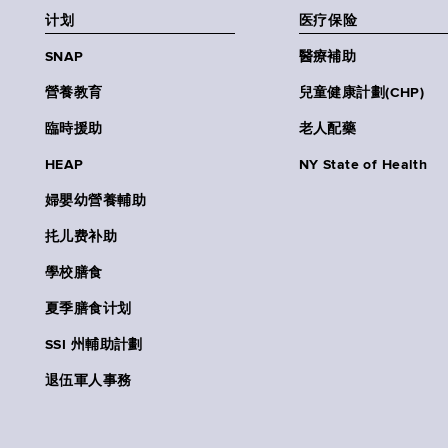
计划
医疗保险
SNAP
醫療補助
營養教育
兒童健康計劃(CHP)
臨時援助
老人配藥
HEAP
NY State of Health
婦嬰幼營養輔助
扥儿费补助
學校膳食
夏季膳食计划
SSI 州輔助計劃
退伍軍人事務