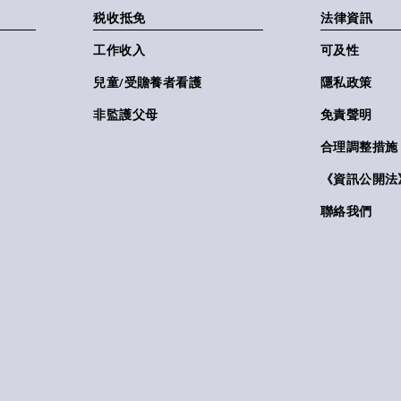
税收抵免
法律資訊
工作收入
可及性
兒童/受贍養者看護
隱私政策
非監護父母
免責聲明
合理調整措施
《資訊公開法》(
聯絡我們