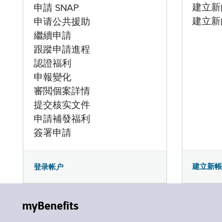
建立新的
申請 SNAP
建立新
申请公共援助
繼續申請
跟蹤申請進程
認證福利
申報變化
審閲個案詳情
提交核实文件
申請補發福利
簽署申請
建立新
登录帐户
myBenefits