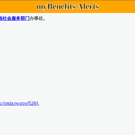
myBenefits Alerts
地社会服务部门
办事处。
s://otda.ny.gov/5261
。