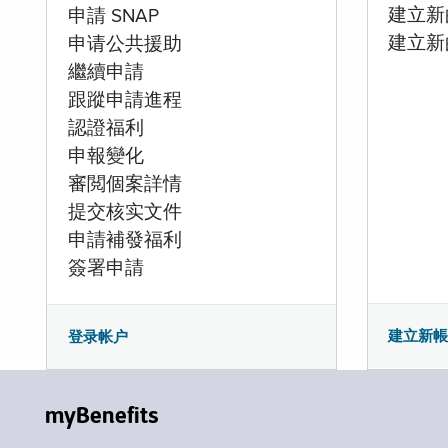
建立新的
申請 SNAP
建立新
申请公共援助
繼續申請
跟蹤申請進程
認證福利
申報變化
審閲個案詳情
提交核实文件
申請補發福利
簽署申請
建立新
登录帐户
myBenefits