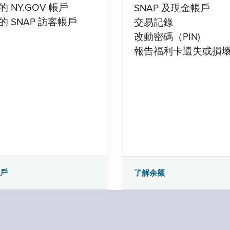
 NY.GOV 帳戶
SNAP 及現金帳戶
的 SNAP 訪客帳戶
交易記錄
改動密碼（PIN)
報告福利卡遺失或損
帳戶
了解余额