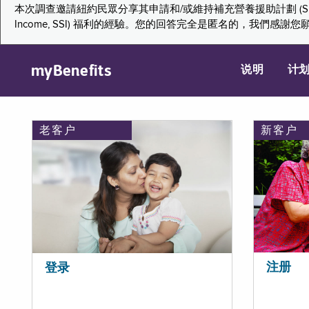
本次調查邀請紐約民眾分享其申請和/或維持補充營養援助計劃 (Supplemental Nutr
Income, SSI) 福利的經驗。您的回答完全是匿名的，我
myBenefits
说明
计
老客户
新客户
注册
登录