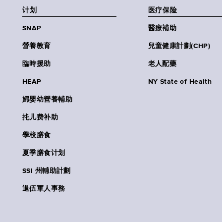
计划
医疗保险
SNAP
醫療補助
營養教育
兒童健康計劃(CHP)
臨時援助
老人配藥
HEAP
NY State of Health
婦嬰幼營養輔助
扥儿费补助
學校膳食
夏季膳食计划
SSI 州輔助計劃
退伍軍人事務