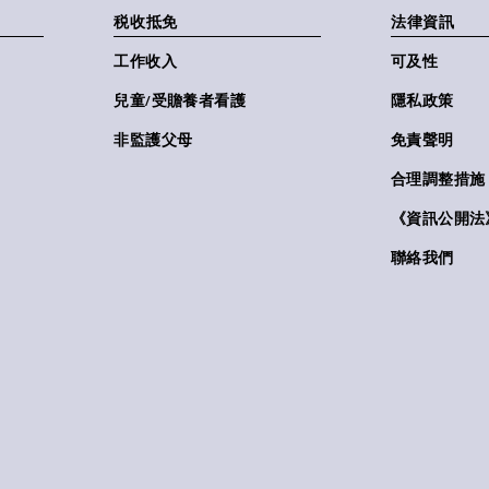
税收抵免
法律資訊
工作收入
可及性
兒童/受贍養者看護
隱私政策
非監護父母
免責聲明
合理調整措施
《資訊公開法》(
聯絡我們