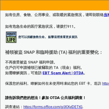
如有住房、食物、公用事业、或取暖的紧急情况，请即刻联络
当
如有危急生命的医疗紧急状况，请拨打911。
您可以捐獻搶救生命。 點擊這裡查看更多資訊
補領被盜 SNAP 和臨時援助 (TA) 福利的重要變化：
不再接受被盜 SNAP 福利申請。
住戶仍可申請補領已被竊取的 TA（現金）福利。
如需瞭解資訊，可造訪
EBT Scam Alert | OTDA
。
保護您的福利。瞭解如何在未使用時凍結您的 EBT 卡。造訪
http
請告訴我們您的想法！參加 OTDA 公共福利調查！
調查連結：
https://forms.office.com/g/iXXyiDETtG
.