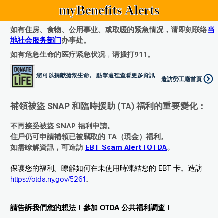
myBenefits Alerts
如有住房、食物、公用事业、或取暖的紧急情况，请即刻联络
当
地社会服务部门
办事处。
如有危急生命的医疗紧急状况，请拨打911。
您可以捐獻搶救生命。 點擊這裡查看更多資訊
造訪勞工廰首頁
補領被盜 SNAP 和臨時援助 (TA) 福利的重要變化：
不再接受被盜 SNAP 福利申請。
住戶仍可申請補領已被竊取的 TA（現金）福利。
如需瞭解資訊，可造訪
EBT Scam Alert | OTDA
。
保護您的福利。瞭解如何在未使用時凍結您的 EBT 卡。造訪
https://otda.ny.gov/5261
。
請告訴我們您的想法！參加 OTDA 公共福利調查！