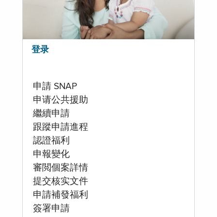
登录
申請 SNAP
申请公共援助
繼續申請
跟蹤申請進程
認證福利
申報變化
審閲個案詳情
提交核实文件
申請補發福利
簽署申請