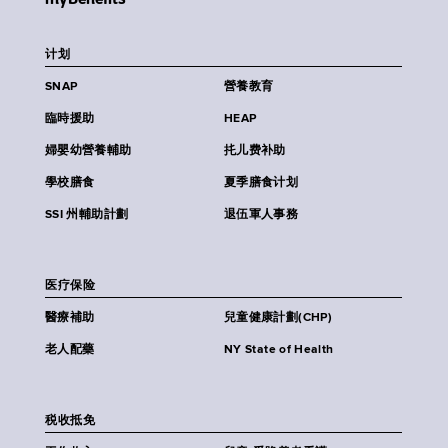
计划
SNAP
營養教育
臨時援助
HEAP
婦嬰幼營養輔助
扥儿费补助
學校膳食
夏季膳食计划
SSI 州輔助計劃
退伍軍人事務
医疗保险
醫療補助
兒童健康計劃(CHP)
老人配藥
NY State of Health
税收抵免