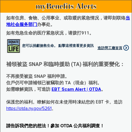
myBenefits Alerts
如有住房、食物、公用事业、或取暖的紧急情况，请即刻联络
当
地社会服务部门
办事处。
如有危急生命的医疗紧急状况，请拨打911。
您可以捐獻搶救生命。 點擊這裡查看更多資訊
造訪勞工廰首頁
補領被盜 SNAP 和臨時援助 (TA) 福利的重要變化：
不再接受被盜 SNAP 福利申請。
住戶仍可申請補領已被竊取的 TA（現金）福利。
如需瞭解資訊，可造訪
EBT Scam Alert | OTDA
。
保護您的福利。瞭解如何在未使用時凍結您的 EBT 卡。造訪
https://otda.ny.gov/5261
。
請告訴我們您的想法！參加 OTDA 公共福利調查！