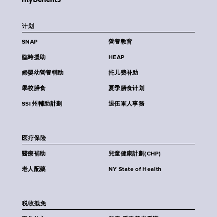
计划
SNAP
營養教育
臨時援助
HEAP
婦嬰幼營養輔助
扥儿费补助
學校膳食
夏季膳食计划
SSI 州輔助計劃
退伍軍人事務
医疗保险
醫療補助
兒童健康計劃(CHP)
老人配藥
NY State of Health
税收抵免