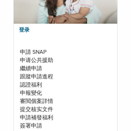
登录
申請 SNAP
申请公共援助
繼續申請
跟蹤申請進程
認證福利
申報變化
審閲個案詳情
提交核实文件
申請補發福利
簽署申請