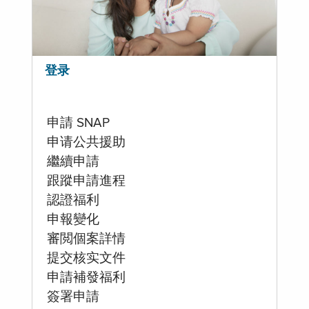
登录
申請 SNAP
申请公共援助
繼續申請
跟蹤申請進程
認證福利
申報變化
審閲個案詳情
提交核实文件
申請補發福利
簽署申請