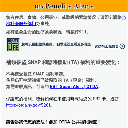
myBenefits Alerts
如有住房、食物、公用事业、或取暖的紧急情况，请即刻联络
当
地社会服务部门
办事处。
如有危急生命的医疗紧急状况，请拨打911。
您可以捐獻搶救生命。 點擊這裡查看更多資訊
造訪勞工廰首頁
補領被盜 SNAP 和臨時援助 (TA) 福利的重要變化：
不再接受被盜 SNAP 福利申請。
住戶仍可申請補領已被竊取的 TA（現金）福利。
如需瞭解資訊，可造訪
EBT Scam Alert | OTDA
。
保護您的福利。瞭解如何在未使用時凍結您的 EBT 卡。造訪
https://otda.ny.gov/5261
。
請告訴我們您的想法！參加 OTDA 公共福利調查！