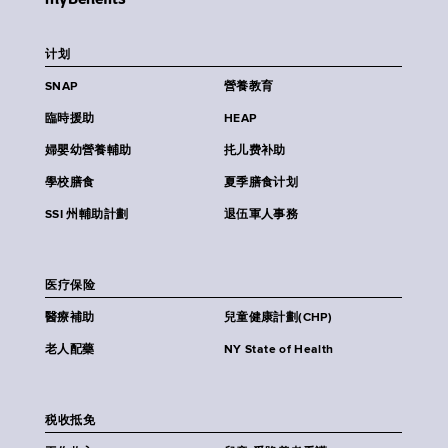
计划
SNAP
營養教育
臨時援助
HEAP
婦嬰幼營養輔助
扥儿费补助
學校膳食
夏季膳食计划
SSI 州輔助計劃
退伍軍人事務
医疗保险
醫療補助
兒童健康計劃(CHP)
老人配藥
NY State of Health
税收抵免