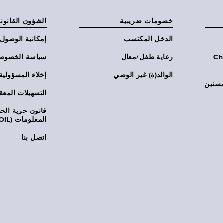
خصومات ضريبية
الشؤون القانوني
الدخل المكتسب
إمكانية الوصول
Chi:
رعاية طفل/معال
سياسة الخصوص
الوالد(ة) غير الوصي
إخلاء المسؤولية
مسنين
التسهيلات المعق
قانون حرية ال
المعلومات (FOIL)
اتصل بنا