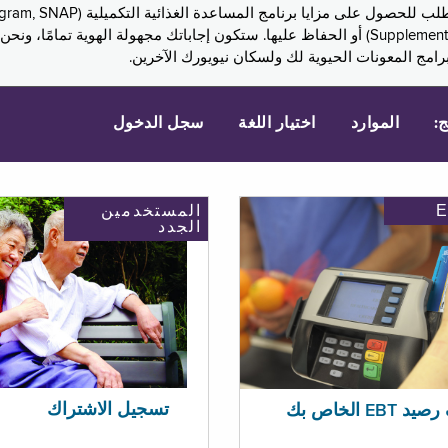
Assistance, PA) ودخل الضمان التكميلي (Supplemental Security Income, SSI) أو الحفاظ عليها. 
امج المعونات الحيوية لك ولسكان نيويورك الآخرين.
ج:
الموارد
اختيار اللغة
سجل الدخول
المستخدمين
الجدد
تسجيل الاشتراك
EBT الخاص بك