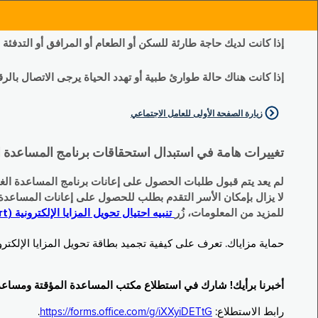
إذا كانت لديك حاجة طارئة للسكن أو الطعام أو المرافق أو التدفئة
إذا كانت هناك حالة طوارئ طبية أو تهدد الحياة يرجى الاتصال بالرقم 11
زيارة الصفحة الأولى للعامل الاجتماعي
تغييرات هامة في استبدال استحقاقات برنامج المساعدة الغذائية التكميلية (SNAP) وبرنامج المس
لم يعد يتم قبول طلبات الحصول على إعانات برنامج المساعدة الغذائية التكميلية
لا يزال بإمكان الأسر التقدم بطلب للحصول على إعانات المساعدة المؤقتة TA (نقداً) البديلة
للمزيد من المعلومات، زُر
تنبيه احتيال تحويل المزايا الإلكترونية (EBT Scam Alert) | مكتب المساعدة المؤقتة ومساعدة ذوي الإعاقة (OTDA)
حماية مزاياك. تعرف على كيفية تجميد بطاقة تحويل المزايا الإلكترونية (Electronic Benefit Transfer, EBT) الخاصة بك عندما لا تكون قيد الاست
أخبرنا برأيك! شارك في استطلاع مكتب المساعدة المؤقتة ومساعدة ذوي الإعاقة (TDA
رابط الاستطلاع:
https://forms.office.com/g/iXXyiDETtG
.