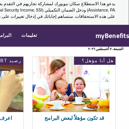
على هذه الاستحقاقات. ستساهم إجاباتك في إدخال تغييرات على بر
myBenefits
تعليمات
البرام
الجمعة، ٧ أغسطس ٢٠٢٦
هل أنا مؤهل؟
رصيد EBT
اعرف رصيد 
قد تكون مؤهلاً لبعض البرامج