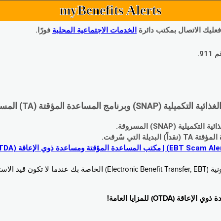
myBenefits Alerts
 فعليك الاتصال بمكتب دائرة
الخدمات الاجتماعية المحلية
فورًا.
9.
اعدة المؤقتة (TA) المسروقة:
 (SNAP) المسروقة.
 التي سُرقت.
خدام. زُر
O) للمزايا العامة!