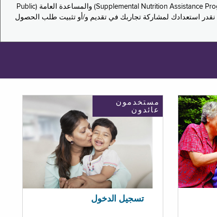
يدعو هذا الاستطلاع سكان نيويورك لمشاركة تجاربهم في التقدم بطلب للحصول على مزايا برنامج المساعدة الغذائية التكميلية (Supplemental Nutrition Assistance Program, SNAP) والمساعدة العامة (Public
ستكون إجاباتك مجهولة الهوية تمامًا، ونحن نقدر استعدادك لمشاركة تجاربك في تقديم و/أو تثبيت طلب الحصول
مستخدمون
عائدون
تسجيل الدخول