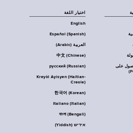
ة
اختيار اللغة
English
ية
Español (Spanish)
العربية (Arabic)
ولة
中文 (Chinese)
حصول على
русский (Russian)
Kreyòl Ayisyen (Haitian-
Creole)
한국어 (Korean)
Italiano (Italian)
বাংলা (Bengali)
אידיש (Yiddish)