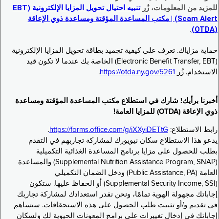
للمزيد من المعلومات، زُر
تنبيه احتيال تحويل المزايا الإلكترونية (EBT
Scam Alert) | مكتب المساعدة المؤقتة ومساعدة ذوي الإعاقة
.
(OTDA)
حماية مزاياك. تعرف على كيفية تجميد بطاقة تحويل المزايا الإلكترونية
(Electronic Benefit Transfer, EBT) الخاصة بك عندما لا تكون قيد
الاستخدام. زُر
https://otda.ny.gov/5261
.
أخبرنا برأيك! شارك في استطلاع مكتب المساعدة المؤقتة ومساعدة
ذوي الإعاقة (OTDA) للمزايا العامة!
رابط الاستطلاع:
https://forms.office.com/g/iXXyiDETtG
.
يدعو هذا الاستطلاع سكان نيويورك لمشاركة تجاربهم في التقدم
بطلب للحصول على مزايا برنامج المساعدة الغذائية التكميلية
(Supplemental Nutrition Assistance Program, SNAP) والمساعدة
العامة (Public Assistance, PA) ودخل الضمان التكميلي
(Supplemental Security Income, SSI) أو الحفاظ عليها. ستكون
إجاباتك مجهولة الهوية تمامًا، ونحن نقدر استعدادك لمشاركة تجاربك
في تقديم و/أو تثبيت طلب الحصول على هذه الاستحقاقات. ستساهم
إجاباتك في إدخال تغييرات على برامج المعونات الحيوية لك ولسكان