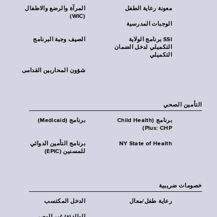
معونة رعاية الطفل
المرآة والرضع والاطفال
(WIC)
الوجبات المدرسية
SSI برنامج الولاية
الصيف وجبة البرنامج
التكميلي لدخل الضمان
التكميلي
شؤون المحاربين القدامى
التأمين الصحي
برنامج (Child Health
برنامج (Medicaid)
Plus: CHP)
NY State of Health
برنامج التأمين الدوائي
للمسنين (EPIC)
خصومات ضريبية
رعاية طفل/معال
الدخل المكتسب