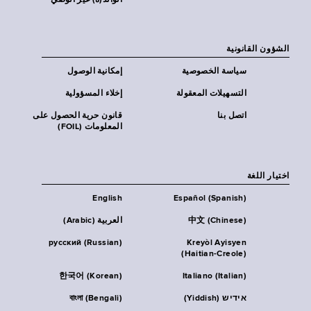
الوالد(ة) غير الوصي
الشؤون القانونية
سياسة الخصوصية
إمكانية الوصول
التسهيلات المعقولة
إخلاء المسؤولية
اتصل بنا
قانون حرية الحصول على
المعلومات (FOIL)
اختيار اللغة
English
Español (Spanish)
中文 (Chinese)
العربية (Arabic)
русский (Russian)
Kreyòl Ayisyen
(Haitian-Creole)
한국어 (Korean)
Italiano (Italian)
אידיש (Yiddish)
বাংলা (Bengali)