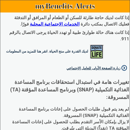
myBenefits Alerts
إذا كانت لديك حاجة طارئة للسكن أو الطعام أو المرافق أو التدفئة
فعليك الاتصال بمكتب دائرة
الخدمات الاجتماعية المحلية
فورًا.
إذا كانت هناك حالة طوارئ طبية أو تهدد الحياة يرجى الاتصال بالرقم
911.
لديك القدرة على منح الحياة. انقر هنا للمزيد من المعلومات
زيارة الصفحة الأولى للعامل الاجتماعي
تغييرات هامة في استبدال استحقاقات برنامج المساعدة
الغذائية التكميلية (SNAP) وبرنامج المساعدة المؤقتة (TA)
المسروقة:
لم يعد يتم قبول طلبات الحصول على إعانات برنامج المساعدة
الغذائية التكميلية (SNAP) المسروقة.
لا يزال بإمكان الأسر التقدم بطلب للحصول على إعانات المساعدة
المؤقتة TA (نقداً) البديلة التي سُرقت.