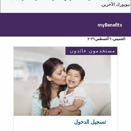
نيويورك الآخرين.
myBenefits
الخميس، ٦ أغسطس ٢٠٢٦
مستخدمون عائدون
تسجيل الدخول