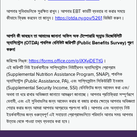
আপনার সুবিধাগুলিকে সুরক্ষিত রাখুন। আপনার EBT কার্ডটি ব্যবহার না করার সময়ে
কীভাবে ফ্রিজ করবেন তা জানুন।
https://otda.ny.gov/5261
ভিজিট করুন।
আপনি কী ভাবছেন তা আমাদের জানান! অফিস অফ টেম্পোরারি অ্যান্ড ডিজেবিলিটি
অ্যাসিস্টেন্স (OTDA) পাবলিক বেনিফিট জরিপটি (Public Benefits Survey) পূরণ
করুন!
জরিপের লিঙ্ক:
https://forms.office.com/g/iXXyiDETtG
।
এই জরিপটি নিউ ইয়র্কবাসীকে সাপ্লিমেন্টাল নিউট্রিশন অ্যাসিস্টেন্স প্রোগ্রাম
(Supplemental Nutrition Assistance Program, SNAP), পাবলিক
অ্যাসিস্টেন্স (Public Assistance, PA), এবং সাপ্লিমেন্টাল সিকিউরিটি ইনকাম
(Supplemental Security Income, SSI) বেনিফিটের জন্য আবেদন করা এবং/
অথবা তা ধরে রাখার অভিজ্ঞতা জানাতে আমন্ত্রণ জানাচ্ছে। আপনার প্রতিক্রিয়া সম্পূর্ণরূপে
বেনামী, এবং এই সুবিধাগুলির জন্য আবেদন করার বা বজায় রাখার ক্ষেত্রে আপনার অভিজ্ঞতা
শেয়ার করার জন্য আমরা আপনার আগ্রহের প্রশংসা করি। আপনার এবং অন্যান্য নিউ
ইয়র্কবাসীদের জন্য গুরুত্বপূর্ণ এই সহায়তা প্রোগ্রামগুলিতে পরিবর্তন আনার সময় আপনার
উত্তর থেকে পাওয়া তথ্য ব্যবহার করা হবে।