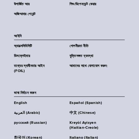
উপার্জিত আয়
শিশু/ডিপেনডেন্ট কেয়ার
অজিম্মাদার পেরেন্ট
আইনি
অ্যাক্সেসিবিলিটি
গোপনীয়তা নীতি
ডিসক্লেইমার
যুক্তিসঙ্গত ব্যবস্থা
তথ্যের স্বাধীনতার আইন
আমাদের সাথে যোগাযোগ করুন:
(FOIL)
ভাষা নির্বাচন করুন
English
Español (Spanish)
العربية (Arabic)
中文 (Chinese)
русский (Russian)
Kreyòl Ayisyen
(Haitian-Creole)
한국어 (Korean)
Italiano (Italian)