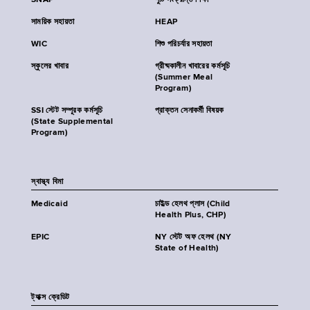
SNAP
পুষ্টি সংক্রান্ত শিক্ষা
সাময়িক সহায়তা
HEAP
WIC
শিশু পরিচর্যার সহায়তা
স্কুলের খাবার
গ্রীষ্মকালীন খাবারের কর্মসূচি
(Summer Meal
Program)
SSI স্টেট সম্পূরক কর্মসূচি
প্রাক্তন সেনাকর্মী বিষয়ক
(State Supplemental
Program)
স্বাস্থ্য বিমা
Medicaid
চাইল্ড হেলথ প্লাস (Child
Health Plus, CHP)
EPIC
NY স্টেট অফ হেলথ (NY
State of Health)
ট্যাক্স ক্রেডিট