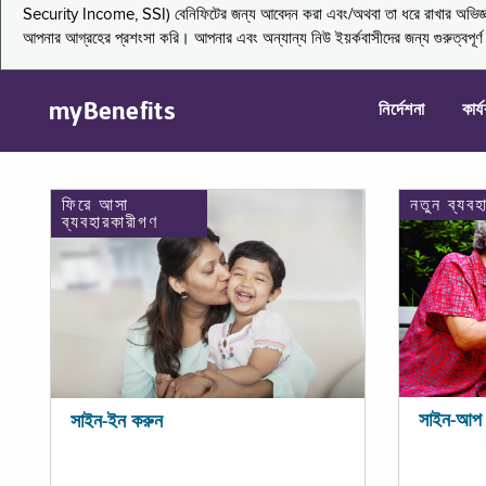
Security Income, SSI) বেনিফিটের জন্য আবেদন করা এবং/অথবা তা ধরে রাখার অভিজ্ঞতা জা
আপনার আগ্রহের প্রশংসা করি। আপনার এবং অন্যান্য নিউ ইয়র্কবাসীদের জন্য গুরুত্বপূর
myBenefits
নির্দেশনা
কার্
ফিরে আসা
নতুন ব্যবহ
ব্যবহারকারীগণ
সাইন-আপ 
সাইন-ইন করুন