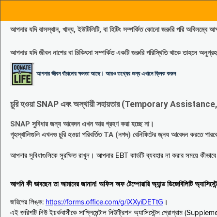
আপনার যদি বাসস্থান, খাদ্য, ইউটিলিটি, বা হিটিং সম্পর্কিত কোনো জরুরি পরি 
আপনার যদি জীবন নাশের বা চিকিৎসা সম্পর্কিত একটি জরুরি পরিস্থিতি থাকে তাহলে অনু
আপনার জীবন বাঁচানোর ক্ষমতা আছে। আরও তথ্যের জন্য এখানে ক্লিক করুন
চুরি হওয়া SNAP এবং অস্থায়ী সহায়তার (Temporary Assistance, TA) সুবিধ
SNAP সুবিধার জন্য আবেদন এখন আর গ্রহণ করা হচ্ছে না।
গৃহস্থালিগুলি এখনও চুরি হওয়া পরিবর্তিত TA (নগদ) বেনিফিটের জ্নয আবেদন করতে পা
আপনার সুবিধাগুলিকে সুরক্ষিত রাখুন। আপনার EBT কার্ডটি ব্যবহার না করার সময়ে কীভা
আপনি কী ভাবছেন তা আমাদের জানান! অফিস অফ টেম্পোরারি অ্যান্ড ডিজেবিলিটি অ্যাসি
জরিপের লিঙ্ক:
https://forms.office.com/g/iXXyiDETtG
।
এই জরিপটি নিউ ইয়র্কবাসীকে সাপ্লিমেন্টাল নিউট্রিশন অ্যাসিস্টেন্স প্রোগ্রাম (S