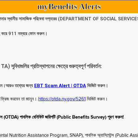
myBenefits Alerts
অবিলম্বে আপনার স্থানীয় সামাজিক পরিষেবা দপ্তরের (DEPARTMENT OF SOCIAL SERVIC
গ্রহ করে 911 নম্বরে ফোন করুন।
াগুলির প্রতিস্থাপনের ক্ষেত্রে গুরুত্বপূর্ণ পরিবর্তন:
রবেন।আরও তথ্যের জন্য
EBT Scam Alert | OTDA
ভিজিট করুন।
বে ফ্রিজ করবেন তা জানুন।
https://otda.ny.gov/5261
ভিজিট করুন।
স্টেন্স (OTDA) পাবলিক বেনিফিট জরিপটি (Public Benefits Survey) পূরণ করুন!
upplemental Nutrition Assistance Program, SNAP), পাবলিক অ্যাসিস্টেন্স (Public As