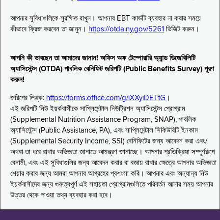
আপনার সুবিধাগুলিকে সুরক্ষিত রাখুন। আপনার EBT কার্ডটি ব্যবহার না করার সময়ে
কীভাবে ফ্রিজ করবেন তা জানুন।
https://otda.ny.gov/5261
ভিজিট করুন।
আপনি কী ভাবছেন তা আমাদের জানান! অফিস অফ টেম্পোরারি অ্যান্ড ডিজেবিলিটি
অ্যাসিস্টেন্স (OTDA) পাবলিক বেনিফিট জরিপটি (Public Benefits Survey) পূরণ
করুন!
জরিপের লিঙ্ক:
https://forms.office.com/g/iXXyiDETtG
।
এই জরিপটি নিউ ইয়র্কবাসীকে সাপ্লিমেন্টাল নিউট্রিশন অ্যাসিস্টেন্স প্রোগ্রাম
(Supplemental Nutrition Assistance Program, SNAP), পাবলিক
অ্যাসিস্টেন্স (Public Assistance, PA), এবং সাপ্লিমেন্টাল সিকিউরিটি ইনকাম
(Supplemental Security Income, SSI) বেনিফিটের জন্য আবেদন করা এবং/
অথবা তা ধরে রাখার অভিজ্ঞতা জানাতে আমন্ত্রণ জানাচ্ছে। আপনার প্রতিক্রিয়া সম্পূর্ণরূপে
বেনামী, এবং এই সুবিধাগুলির জন্য আবেদন করার বা বজায় রাখার ক্ষেত্রে আপনার অভিজ্ঞতা
শেয়ার করার জন্য আমরা আপনার আগ্রহের প্রশংসা করি। আপনার এবং অন্যান্য নিউ
ইয়র্কবাসীদের জন্য গুরুত্বপূর্ণ এই সহায়তা প্রোগ্রামগুলিতে পরিবর্তন আনার সময় আপনার
উত্তর থেকে পাওয়া তথ্য ব্যবহার করা হবে।