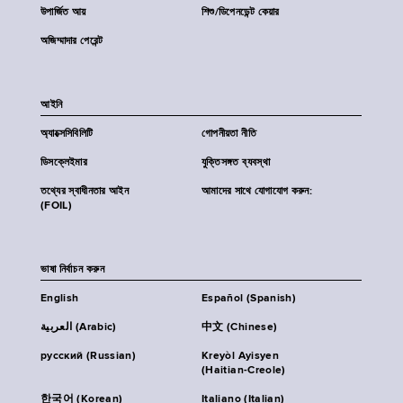
উপার্জিত আয়
শিশু/ডিপেনডেন্ট কেয়ার
অজিম্মাদার পেরেন্ট
আইনি
অ্যাক্সেসিবিলিটি
গোপনীয়তা নীতি
ডিসক্লেইমার
যুক্তিসঙ্গত ব্যবস্থা
তথ্যের স্বাধীনতার আইন
আমাদের সাথে যোগাযোগ করুন:
(FOIL)
ভাষা নির্বাচন করুন
English
Español (Spanish)
العربية (Arabic)
中文 (Chinese)
русский (Russian)
Kreyòl Ayisyen
(Haitian-Creole)
한국어 (Korean)
Italiano (Italian)