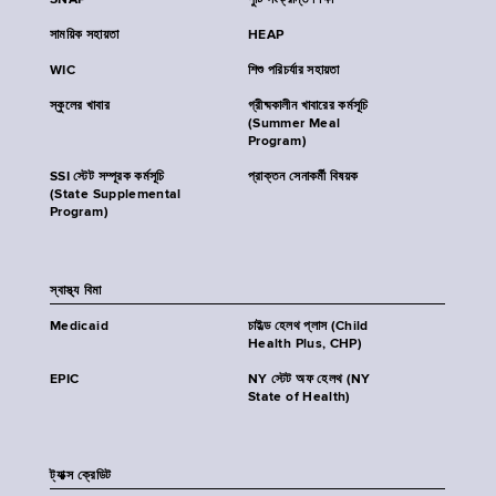
SNAP
পুষ্টি সংক্রান্ত শিক্ষা
সাময়িক সহায়তা
HEAP
WIC
শিশু পরিচর্যার সহায়তা
স্কুলের খাবার
গ্রীষ্মকালীন খাবারের কর্মসূচি
(Summer Meal
Program)
SSI স্টেট সম্পূরক কর্মসূচি
প্রাক্তন সেনাকর্মী বিষয়ক
(State Supplemental
Program)
স্বাস্থ্য বিমা
Medicaid
চাইল্ড হেলথ প্লাস (Child
Health Plus, CHP)
EPIC
NY স্টেট অফ হেলথ (NY
State of Health)
ট্যাক্স ক্রেডিট