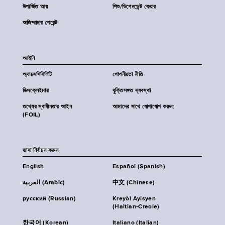
উপার্জিত আয়
শিশু/ডিপেনডেন্ট কেয়ার
অজিম্মাদার পেরেন্ট
আইনি
অ্যাক্সেসিবিলিটি
গোপনীয়তা নীতি
ডিসক্লেইমার
যুক্তিসঙ্গত ব্যবস্থা
তথ্যের স্বাধীনতার আইন
আমাদের সাথে যোগাযোগ করুন:
(FOIL)
ভাষা নির্বাচন করুন
English
Español (Spanish)
العربية (Arabic)
中文 (Chinese)
русский (Russian)
Kreyòl Ayisyen
(Haitian-Creole)
한국어 (Korean)
Italiano (Italian)