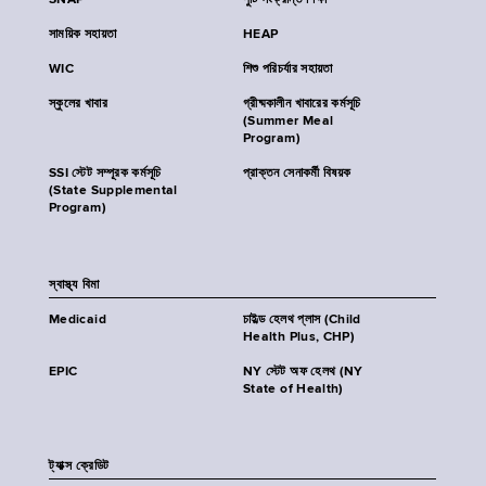
SNAP
পুষ্টি সংক্রান্ত শিক্ষা
সাময়িক সহায়তা
HEAP
WIC
শিশু পরিচর্যার সহায়তা
স্কুলের খাবার
গ্রীষ্মকালীন খাবারের কর্মসূচি
(Summer Meal
Program)
SSI স্টেট সম্পূরক কর্মসূচি
প্রাক্তন সেনাকর্মী বিষয়ক
(State Supplemental
Program)
স্বাস্থ্য বিমা
Medicaid
চাইল্ড হেলথ প্লাস (Child
Health Plus, CHP)
EPIC
NY স্টেট অফ হেলথ (NY
State of Health)
ট্যাক্স ক্রেডিট