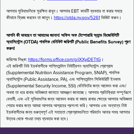
আপনার সুবিধাগুলিকে সুরক্ষিত রাখুন। আপনার EBT কার্ডটি ব্যবহার না করার সময়ে
কীভাবে ফ্রিজ করবেন তা জানুন।
https://otda.ny.gov/5261
ভিজিট করুন।
আপনি কী ভাবছেন তা আমাদের জানান! অফিস অফ টেম্পোরারি অ্যান্ড ডিজেবিলিটি
অ্যাসিস্টেন্স (OTDA) পাবলিক বেনিফিট জরিপটি (Public Benefits Survey) পূরণ
করুন!
জরিপের লিঙ্ক:
https://forms.office.com/g/iXXyiDETtG
।
এই জরিপটি নিউ ইয়র্কবাসীকে সাপ্লিমেন্টাল নিউট্রিশন অ্যাসিস্টেন্স প্রোগ্রাম
(Supplemental Nutrition Assistance Program, SNAP), পাবলিক
অ্যাসিস্টেন্স (Public Assistance, PA), এবং সাপ্লিমেন্টাল সিকিউরিটি ইনকাম
(Supplemental Security Income, SSI) বেনিফিটের জন্য আবেদন করা এবং/
অথবা তা ধরে রাখার অভিজ্ঞতা জানাতে আমন্ত্রণ জানাচ্ছে। আপনার প্রতিক্রিয়া সম্পূর্ণরূপে
বেনামী, এবং এই সুবিধাগুলির জন্য আবেদন করার বা বজায় রাখার ক্ষেত্রে আপনার অভিজ্ঞতা
শেয়ার করার জন্য আমরা আপনার আগ্রহের প্রশংসা করি। আপনার এবং অন্যান্য নিউ
ইয়র্কবাসীদের জন্য গুরুত্বপূর্ণ এই সহায়তা প্রোগ্রামগুলিতে পরিবর্তন আনার সময় আপনার
উত্তর থেকে পাওয়া তথ্য ব্যবহার করা হবে।