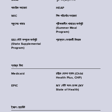
SNAP
পুষ্টি সংক্রান্ত শিক্ষা
সাময়িক সহায়তা
HEAP
WIC
শিশু পরিচর্যার সহায়তা
স্কুলের খাবার
গ্রীষ্মকালীন খাবারের কর্মসূচি
(Summer Meal
Program)
SSI স্টেট সম্পূরক কর্মসূচি
প্রাক্তন সেনাকর্মী বিষয়ক
(State Supplemental
Program)
স্বাস্থ্য বিমা
Medicaid
চাইল্ড হেলথ প্লাস (Child
Health Plus, CHP)
EPIC
NY স্টেট অফ হেলথ (NY
State of Health)
ট্যাক্স ক্রেডিট