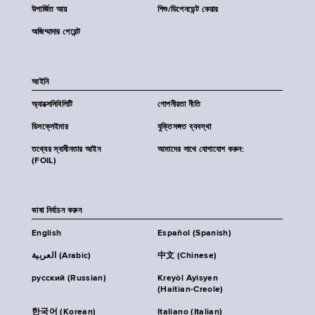
উপার্জিত আয়
শিশু/ডিপেনডেন্ট কেয়ার
অজিম্মাদার পেরেন্ট
আইনি
অ্যাক্সেসিবিলিটি
গোপনীয়তা নীতি
ডিসক্লেইমার
যুক্তিসঙ্গত ব্যবস্থা
তথ্যের স্বাধীনতার আইন
আমাদের সাথে যোগাযোগ করুন:
(FOIL)
ভাষা নির্বাচন করুন
English
Español (Spanish)
العربية (Arabic)
中文 (Chinese)
русский (Russian)
Kreyòl Ayisyen
(Haitian-Creole)
한국어 (Korean)
Italiano (Italian)