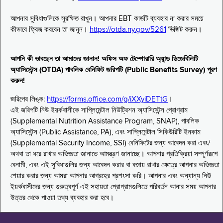
আপনার সুবিধাগুলিকে সুরক্ষিত রাখুন। আপনার EBT কার্ডটি ব্যবহার না করার সময়ে
কীভাবে ফ্রিজ করবেন তা জানুন।
https://otda.ny.gov/5261
ভিজিট করুন।
আপনি কী ভাবছেন তা আমাদের জানান! অফিস অফ টেম্পোরারি অ্যান্ড ডিজেবিলিটি
অ্যাসিস্টেন্স (OTDA) পাবলিক বেনিফিট জরিপটি (Public Benefits Survey) পূরণ
করুন!
জরিপের লিঙ্ক:
https://forms.office.com/g/iXXyiDETtG
।
এই জরিপটি নিউ ইয়র্কবাসীকে সাপ্লিমেন্টাল নিউট্রিশন অ্যাসিস্টেন্স প্রোগ্রাম
(Supplemental Nutrition Assistance Program, SNAP), পাবলিক
অ্যাসিস্টেন্স (Public Assistance, PA), এবং সাপ্লিমেন্টাল সিকিউরিটি ইনকাম
(Supplemental Security Income, SSI) বেনিফিটের জন্য আবেদন করা এবং/
অথবা তা ধরে রাখার অভিজ্ঞতা জানাতে আমন্ত্রণ জানাচ্ছে। আপনার প্রতিক্রিয়া সম্পূর্ণরূপে
বেনামী, এবং এই সুবিধাগুলির জন্য আবেদন করার বা বজায় রাখার ক্ষেত্রে আপনার অভিজ্ঞতা
শেয়ার করার জন্য আমরা আপনার আগ্রহের প্রশংসা করি। আপনার এবং অন্যান্য নিউ
ইয়র্কবাসীদের জন্য গুরুত্বপূর্ণ এই সহায়তা প্রোগ্রামগুলিতে পরিবর্তন আনার সময় আপনার
উত্তর থেকে পাওয়া তথ্য ব্যবহার করা হবে।