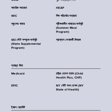
SNAP
পুষ্টি সংক্রান্ত শিক্ষা
সাময়িক সহায়তা
HEAP
WIC
শিশু পরিচর্যার সহায়তা
স্কুলের খাবার
গ্রীষ্মকালীন খাবারের কর্মসূচি
(Summer Meal
Program)
SSI স্টেট সম্পূরক কর্মসূচি
প্রাক্তন সেনাকর্মী বিষয়ক
(State Supplemental
Program)
স্বাস্থ্য বিমা
Medicaid
চাইল্ড হেলথ প্লাস (Child
Health Plus, CHP)
EPIC
NY স্টেট অফ হেলথ (NY
State of Health)
ট্যাক্স ক্রেডিট