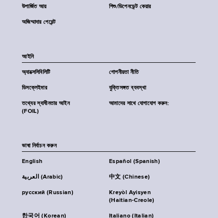
উপার্জিত আয়
শিশু/ডিপেনডেন্ট কেয়ার
অজিম্মাদার পেরেন্ট
আইনি
অ্যাক্সেসিবিলিটি
গোপনীয়তা নীতি
ডিসক্লেইমার
যুক্তিসঙ্গত ব্যবস্থা
তথ্যের স্বাধীনতার আইন
আমাদের সাথে যোগাযোগ করুন:
(FOIL)
ভাষা নির্বাচন করুন
English
Español (Spanish)
العربية (Arabic)
中文 (Chinese)
русский (Russian)
Kreyòl Ayisyen
(Haitian-Creole)
한국어 (Korean)
Italiano (Italian)