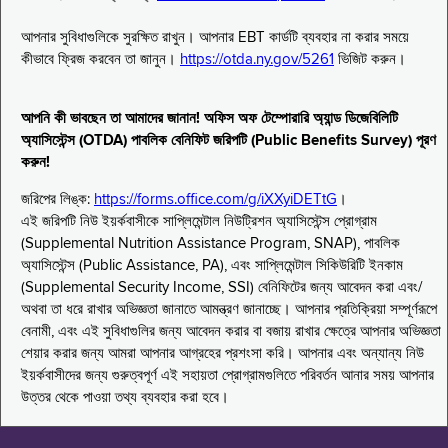
আপনার সুবিধাগুলিকে সুরক্ষিত রাখুন। আপনার EBT কার্ডটি ব্যবহার না করার সময়ে
কীভাবে ফ্রিজ করবেন তা জানুন।
https://otda.ny.gov/5261
ভিজিট করুন।
আপনি কী ভাবছেন তা আমাদের জানান! অফিস অফ টেম্পোরারি অ্যান্ড ডিজেবিলিটি
অ্যাসিস্টেন্স (OTDA) পাবলিক বেনিফিট জরিপটি (Public Benefits Survey) পূরণ
করুন!
জরিপের লিঙ্ক:
https://forms.office.com/g/iXXyiDETtG
।
এই জরিপটি নিউ ইয়র্কবাসীকে সাপ্লিমেন্টাল নিউট্রিশন অ্যাসিস্টেন্স প্রোগ্রাম
(Supplemental Nutrition Assistance Program, SNAP), পাবলিক
অ্যাসিস্টেন্স (Public Assistance, PA), এবং সাপ্লিমেন্টাল সিকিউরিটি ইনকাম
(Supplemental Security Income, SSI) বেনিফিটের জন্য আবেদন করা এবং/
অথবা তা ধরে রাখার অভিজ্ঞতা জানাতে আমন্ত্রণ জানাচ্ছে। আপনার প্রতিক্রিয়া সম্পূর্ণরূপে
বেনামী, এবং এই সুবিধাগুলির জন্য আবেদন করার বা বজায় রাখার ক্ষেত্রে আপনার অভিজ্ঞতা
শেয়ার করার জন্য আমরা আপনার আগ্রহের প্রশংসা করি। আপনার এবং অন্যান্য নিউ
ইয়র্কবাসীদের জন্য গুরুত্বপূর্ণ এই সহায়তা প্রোগ্রামগুলিতে পরিবর্তন আনার সময় আপনার
উত্তর থেকে পাওয়া তথ্য ব্যবহার করা হবে।