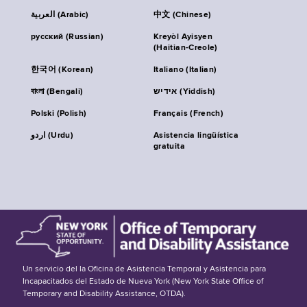
العربية (Arabic)
中文 (Chinese)
русский (Russian)
Kreyòl Ayisyen
(Haitian-Creole)
한국어 (Korean)
Italiano (Italian)
বাংলা (Bengali)
אידיש (Yiddish)
Polski (Polish)
Français (French)
اردو (Urdu)
Asistencia lingüística
gratuita
Un servicio del la Oficina de Asistencia Temporal y Asistencia para
Incapacitados del Estado de Nueva York (New York State Office of
Temporary and Disability Assistance, OTDA).