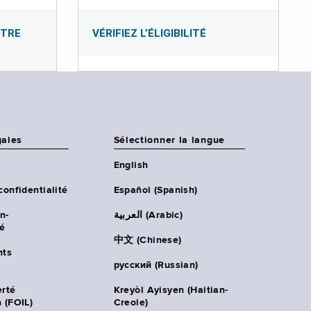
OTRE
VÉRIFIEZ L’ÉLIGIBILITÉ
gales
Sélectionner la langue
English
confidentialité
Español (Spanish)
n-
العربية (Arabic)
té
中文 (Chinese)
ts
русский (Russian)
erté
Kreyòl Ayisyen (Haitian-
 (FOIL)
Creole)