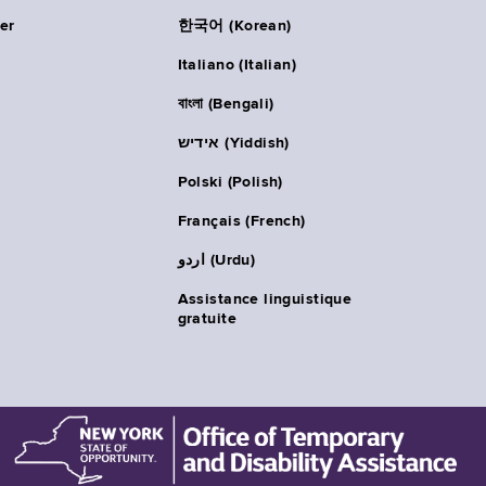
er
한국어 (Korean)
Italiano (Italian)
বাংলা (Bengali)
אידיש (Yiddish)
Polski (Polish)
Français (French)
اردو (Urdu)
Assistance linguistique
gratuite