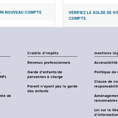
UN NOUVEAU COMPTE
VÉRIFIEZ LE SOLDE DE V
COMPTE
Crédits d’impôts
mentions lé
Revenus professionnels
Accessibilité
s
Garde d’enfants/de
Politique de 
CHP)
personnes à charge
Clause de no
Parent n’ayant pas la garde
responsabili
des enfants
nté de
Aménagemen
raisonnables
Loi sur la lib
d’information