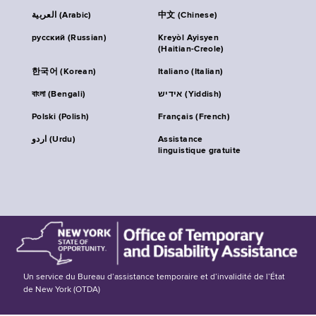
العربية (Arabic)
中文 (Chinese)
русский (Russian)
Kreyòl Ayisyen
(Haitian-Creole)
한국어 (Korean)
Italiano (Italian)
বাংলা (Bengali)
אידיש (Yiddish)
Polski (Polish)
Français (French)
اردو (Urdu)
Assistance
linguistique gratuite
Un service du Bureau d’assistance temporaire et d’invalidité de l’État
de New York (OTDA)