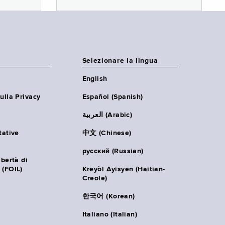
Selezionare la lingua
English
ulla Privacy
Español (Spanish)
العربية (Arabic)
tative
中文 (Chinese)
русский (Russian)
ibertà di
 (FOIL)
Kreyòl Ayisyen (Haitian-
Creole)
한국어 (Korean)
Italiano (Italian)