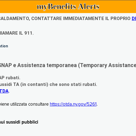
myBenefits Alerts
ISCALDAMENTO, CONTATTARE IMMEDIATAMENTE IL PROPRIO
D
IAMARE IL 911.
ation
di SNAP e Assistenza temporanea (Temporary Assistance,
AP rubati.
ssidi TA (in contanti) che sono stati rubati.
OTDA
.
iene utilizzata consultare
https://otda.ny.gov/5261
.
i sussidi pubblici