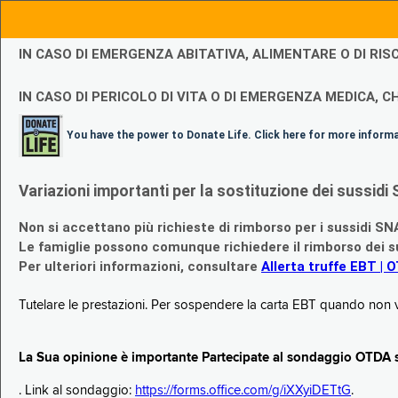
IN CASO DI EMERGENZA ABITATIVA, ALIMENTARE O DI R
IN CASO DI PERICOLO DI VITA O DI EMERGENZA MEDICA, CH
You have the power to Donate Life. Click here for more inform
Variazioni importanti per la sostituzione dei sussi
Non si accettano più richieste di rimborso per i sussidi SN
Le famiglie possono comunque richiedere il rimborso dei su
Per ulteriori informazioni, consultare
Allerta truffe EBT | 
Tutelare le prestazioni. Per sospendere la carta EBT quando non v
La Sua opinione è importante Partecipate al sondaggio OTDA su
. Link al sondaggio:
https://forms.office.com/g/iXXyiDETtG
.