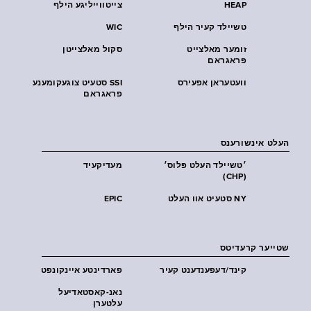
HEAP
צייטווייליגע הילף
טשיילד קעיר הילף
WIC
זומער מאלצייט
סקול מאלצייטן
פראגראם
וועטעראן אפעירס
SSI סטעיט צוגעקומענע
פראגראם
העלט אינשורענס
׳טשיילד העלט פּלוס׳
מעדיקעיד
(CHP)
NY סטעיט אוו העלט
EPIC
שטייער קרעדיטס
קינד/דעפענדענט קעיר
פארדינטע איינקונפט
נאנ-קאסטאדיעל
עלטערן