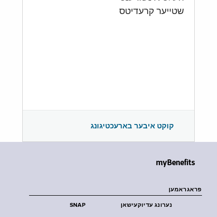
שטייער קרעדיטס
קוקט איבער בארעכטיגונג
myBenefits
פראגראמען
נערונג עדיוקעישאן
SNAP