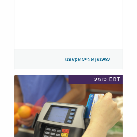
עפענען א נייע אקאונט
EBT סומע