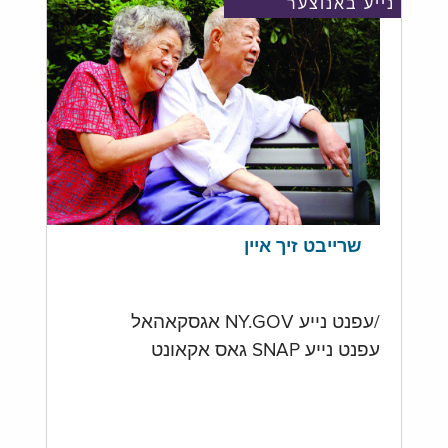
נייע באנוצער
שרייבט זיך איין
/עפנט נייע NY.GOV אגסקאהאל
עפנט נייע SNAP גאס אקאונט