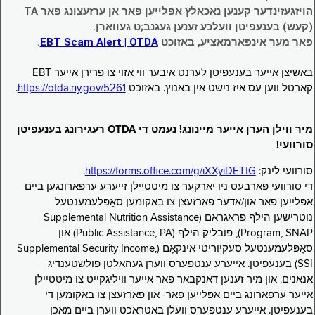
הויזגעזינדער קענען נאכאלץ אפּלייען פאר אן ערזעצונג פאר TA
(קעש) בענעפיטן וועלכע זענען געגנב;ט געווארן.
פאר מער אינפארמאציע, באזוכט
EBT Scam Alert | OTDA
.
באשיצן אייער בענעפיטן לערנט איבער ווי אזוי צו פרירן אייער EBT
קארטל ווען עס איז נישט אין באנוץ. באזוכט
https://otda.ny.gov/5261
.
מיר ווילן הערן אייער מיינונג! נעמט די OTDA רעגירונג בענעפיטן
סורוועי!
סורוועי לינק:
https://forms.office.com/g/iXXyiDETtG
.
די סורוועי פארבעט ניו יארקער צו מיטטיילן זייערע ערפארונגען ביים
אפּלייען פאר און/אדער פארזעצן צו באקומען סאָפּלעמענטעל
נוּטרישען הילף פראגראם (Supplemental Nutrition Assistance
Program, SNAP), פובליק הילף (Public Assistance, PA) און
סאָפּלעמענטעל סעקיוריטי אינקאָם (Supplemental Security Income,
SSI) בענעפיטן. אייערע ענטפערס ווערן געהאלטן פולשטענדיג
אנאנים, און מיר זענען דאנקבאר פאר אייער וויליגקייט צו מיטטיילן
אייער ערפארונג ביים אפּלייען פאר- און פארזעצן צו באקומען די
בענעפיטן. אייערע ענטפערס וועלן באטראכט ווערן ביים מאכן