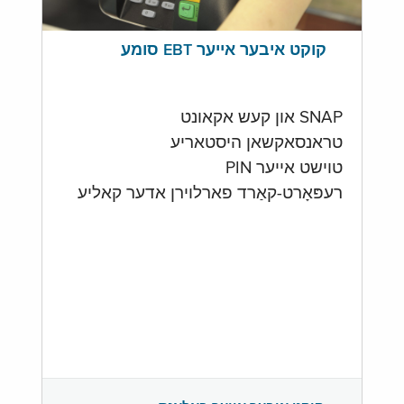
קוקט איבער אייער EBT סומע
SNAP און קעש אקאונט
טראנסאקשאן היסטאריע
טוישט אייער PIN
רעפּאָרט-קאַרד פארלוירן אדער קאליע