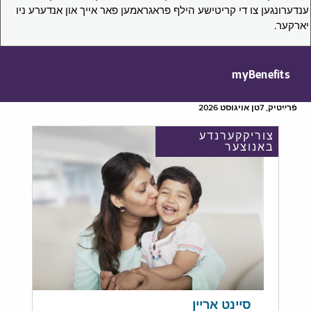
ענדערונגען צו די קריטישע הילף פראגראמען פאר אייך און אנדערע ניו
יארקער.
myBenefits
פֿרײַטיק, 7טן אויגוסט 2026
צוריקקערנדע
באנוצער
סיינט אריין