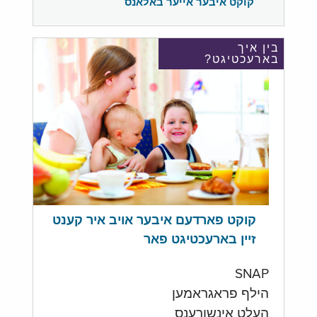
קוקט איבער אייער באלאנס
בין איך
בארעכטיגט?
קוקט פארדעם איבער אויב איר קענט
זיין בארעכטיגט פאר
SNAP
הילף פראגראמען
העלט אינשורענס