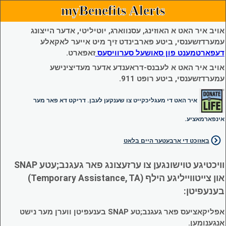
myBenefits Alerts
אויב איר האט א האוזינג, עסנווארג, יוטיליטי, אדער הייצונג
עמערדזשענסי, ביטע פארבינדט זיך מיט אייער לאקאלע
דעפארטמענט פון סאושעל סערוויסעס
זאפארט.
אויב איר האט א לעבנס-דראענדע אדער מעדיצינישע
עמערדזשענסי, ביטע רופט 911.
איר האט די מעגליכקייט צו שענקען לעבן. דריקט דא פאר מער
אינפארמאציע.
באזוכט די ארבעטער היים בלאט
וויכטיגע טוישונגען צו ערזעצונג פאר געגנב;עטע SNAP
און צייטווייליגע הילף (Temporary Assistance, TA)
בענעפיטן:
אפליקאציעס פאר געגנב;טע SNAP בענעפיטן ווערן מער נישט
אנגענומען.