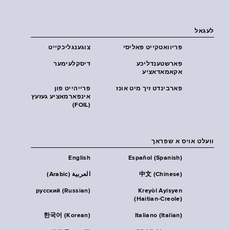
לעגאל
פּריוואטקייט פּאליסי
צוגענגליכקייט
פארשטענדליכע
דיסקלעימער
אקאמאדאציע
פארבינדט זיך מיט אונז
פרייהייט פון
אינפארמאציע געזעץ
(FOIL)
וועלט אויס א שפראך
English
Español (Spanish)
中文 (Chinese)
العربية (Arabic)
русский (Russian)
Kreyòl Ayisyen
(Haitian-Creole)
한국어 (Korean)
Italiano (Italian)