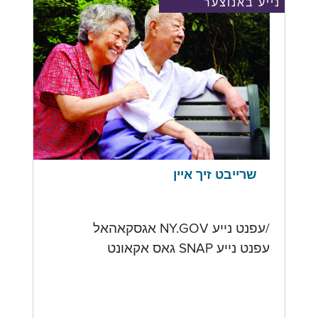
נייע באנוצער
שרייבט זיך איין
/עפנט נייע NY.GOV אגסקאהאל
עפנט נייע SNAP גאס אקאונט