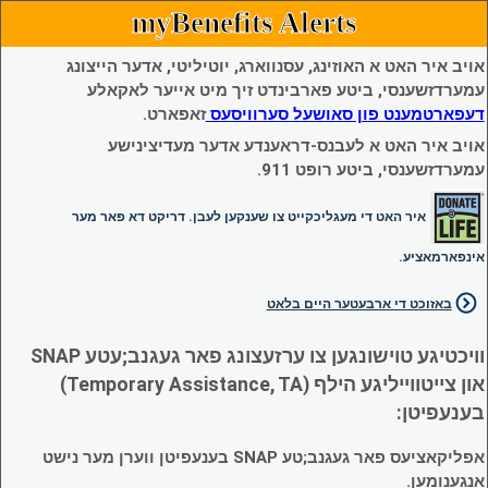
myBenefits Alerts
אויב איר האט א האוזינג, עסנווארג, יוטיליטי, אדער הייצונג
עמערדזשענסי, ביטע פארבינדט זיך מיט אייער לאקאלע
דעפארטמענט פון סאושעל סערוויסעס
זאפארט.
אויב איר האט א לעבנס-דראענדע אדער מעדיצינישע
עמערדזשענסי, ביטע רופט 911.
איר האט די מעגליכקייט צו שענקען לעבן. דריקט דא פאר מער
אינפארמאציע.
באזוכט די ארבעטער היים בלאט
וויכטיגע טוישונגען צו ערזעצונג פאר געגנב;עטע SNAP
און צייטווייליגע הילף (Temporary Assistance, TA)
בענעפיטן:
אפליקאציעס פאר געגנב;טע SNAP בענעפיטן ווערן מער נישט
אנגענומען.