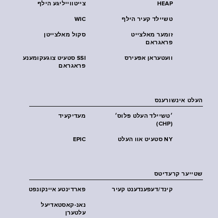
HEAP
צייטווייליגע הילף
טשיילד קעיר הילף
WIC
זומער מאלצייט
סקול מאלצייטן
פראגראם
וועטעראן אפעירס
SSI סטעיט צוגעקומענע
פראגראם
העלט אינשורענס
׳טשיילד העלט פּלוס׳
מעדיקעיד
(CHP)
NY סטעיט אוו העלט
EPIC
שטייער קרעדיטס
קינד/דעפענדענט קעיר
פארדינטע איינקונפט
נאנ-קאסטאדיעל
עלטערן