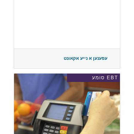
עפענען א נייע אקאונט
EBT סומע