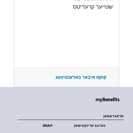
שטייער קרעדיטס
קוקט איבער בארעכטיגונג
myBenefits
פראגראמען
נערונג עדיוקעישאן
SNAP