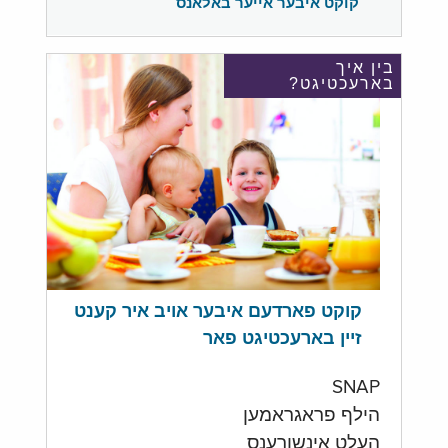
קוקט איבער אייער באלאנס
בין איך
בארעכטיגט?
קוקט פארדעם איבער אויב איר קענט
זיין בארעכטיגט פאר
SNAP
הילף פראגראמען
העלט אינשורענס