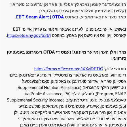
הויזגעזינדער קענען נאכאלץ אפּלייען פאר אן ערזעצונג פאר TA
(קעש) בענעפיטן וועלכע זענען געגנב;ט געווארן.
פאר מער אינפארמאציע, באזוכט
EBT Scam Alert | OTDA
.
באשיצן אייער בענעפיטן לערנט איבער ווי אזוי צו פרירן אייער EBT
קארטל ווען עס איז נישט אין באנוץ. באזוכט
https://otda.ny.gov/5261
.
מיר ווילן הערן אייער מיינונג! נעמט די OTDA רעגירונג בענעפיטן
סורוועי!
סורוועי לינק:
https://forms.office.com/g/iXXyiDETtG
.
די סורוועי פארבעט ניו יארקער צו מיטטיילן זייערע ערפארונגען ביים
אפּלייען פאר און/אדער פארזעצן צו באקומען סאָפּלעמענטעל
נוּטרישען הילף פראגראם (Supplemental Nutrition Assistance
Program, SNAP), פובליק הילף (Public Assistance, PA) און
סאָפּלעמענטעל סעקיוריטי אינקאָם (Supplemental Security Income,
SSI) בענעפיטן. אייערע ענטפערס ווערן געהאלטן פולשטענדיג
אנאנים, און מיר זענען דאנקבאר פאר אייער וויליגקייט צו מיטטיילן
אייער ערפארונג ביים אפּלייען פאר- און פארזעצן צו באקומען די
בענעפיטן. אייערע ענטפערס וועלן באטראכט ווערן ביים מאכן