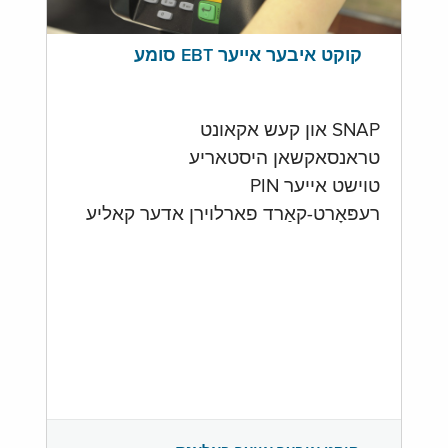
קוקט איבער אייער EBT סומע
SNAP און קעש אקאונט
טראנסאקשאן היסטאריע
טוישט אייער PIN
רעפּאָרט-קאַרד פארלוירן אדער קאליע