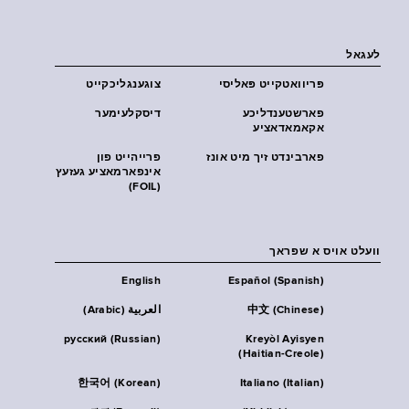
לעגאל
פּריוואטקייט פּאליסי
צוגענגליכקייט
פארשטענדליכע
דיסקלעימער
אקאמאדאציע
פארבינדט זיך מיט אונז
פרייהייט פון
אינפארמאציע געזעץ
(FOIL)
וועלט אויס א שפראך
English
Español (Spanish)
中文 (Chinese)
العربية (Arabic)
русский (Russian)
Kreyòl Ayisyen
(Haitian-Creole)
한국어 (Korean)
Italiano (Italian)