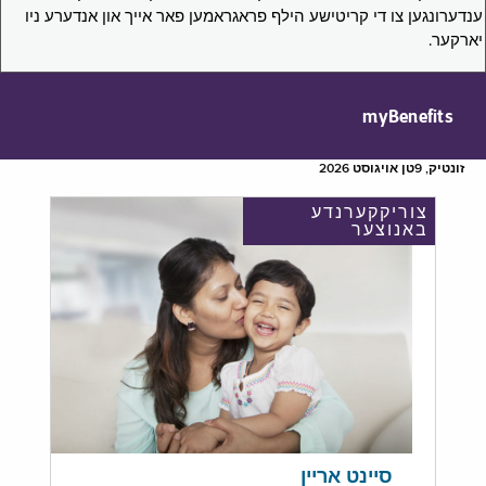
ענדערונגען צו די קריטישע הילף פראגראמען פאר אייך און אנדערע ניו
יארקער.
myBenefits
זונטיק, 9טן אויגוסט 2026
צוריקקערנדע
באנוצער
סיינט אריין