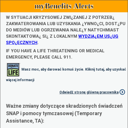
myBenefits Alerts
W SYTUACJI KRYZYSOWEJ ZWI¿ZANEJ Z POTRZEB¿
ZAKWATEROWANIA LUB UZYSKANIA ¿YWNO¿CI, DOST¿PU
DO MEDIÓW LUB OGRZEWANIA NALE¿Y NATYCHMIAST
SKONTAKTOWA¿ SI¿ Z LOKALNYM
WYDZIA¿EM US¿UG
SPO¿ECZNYCH
.
IF YOU HAVE A LIFE THREATENING OR MEDICAL
EMERGENCY, PLEASE CALL 911.
Masz moc, aby darować komuś życie. Kliknij tutaj, aby uzyskać
więcej informacji
Odwiedź stronę główną pracownika
Ważne zmiany dotyczące skradzionych świadczeń
SNAP i pomocy tymczasowej (Temporary
Assistance, TA):