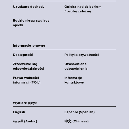
Uzyskane dochody
Opieka nad dzieckiem
/ osobą zależną
Rodzic niesprawujący
opieki
Informacje prawne
Dostępność
Polityka prywatności
Zrzeczenie się
Uzasadnione
odpowiedzialności
udogodnienia
Prawo wolności
Informacje
informacji (FOIL)
kontaktowe
Wybierz język
English
Español (Spanish)
العربية (Arabic)
中文 (Chinese)