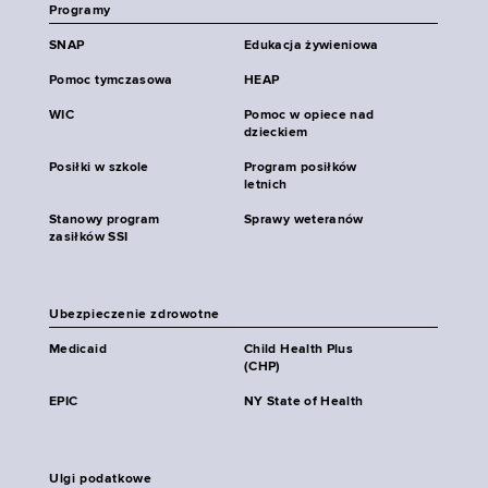
Programy
SNAP
Edukacja żywieniowa
Pomoc tymczasowa
HEAP
WIC
Pomoc w opiece nad
dzieckiem
Posiłki w szkole
Program posiłków
letnich
Stanowy program
Sprawy weteranów
zasiłków SSI
Ubezpieczenie zdrowotne
Medicaid
Child Health Plus
(CHP)
EPIC
NY State of Health
Ulgi podatkowe