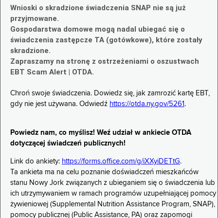
Wnioski o skradzione świadczenia SNAP nie są już
przyjmowane.
Gospodarstwa domowe mogą nadal ubiegać się o
świadczenia zastępcze TA (gotówkowe), które zostały
skradzione.
Zapraszamy na stronę z ostrzeżeniami o oszustwach
EBT Scam Alert | OTDA.
Chroń swoje świadczenia. Dowiedz się, jak zamrozić kartę EBT,
gdy nie jest używana. Odwiedź
https://otda.ny.gov/5261
.
Powiedz nam, co myślisz! Weź udział w ankiecie OTDA
dotyczącej świadczeń publicznych!
Link do ankiety:
https://forms.office.com/g/iXXyiDETtG
.
Ta ankieta ma na celu poznanie doświadczeń mieszkańców
stanu Nowy Jork związanych z ubieganiem się o świadczenia lub
ich utrzymywaniem w ramach programów uzupełniającej pomocy
żywieniowej (Supplemental Nutrition Assistance Program, SNAP),
pomocy publicznej (Public Assistance, PA) oraz zapomogi