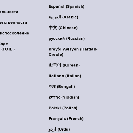
Español (Spanish)
альности
العربية (Arabic)
ветственности
中文 (Chinese)
риспособление
русский (Russian)
боде
(FOIL )
Kreyòl Ayisyen (Haitian-
Creole)
한국어 (Korean)
Italiano (Italian)
বাংলা (Bengali)
אידיש (Yiddish)
Polski (Polish)
Français (French)
اردو (Urdu)