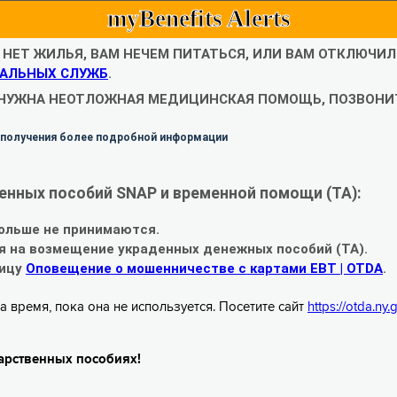
myBenefits Alerts
С НЕТ ЖИЛЬЯ, ВАМ НЕЧЕМ ПИТАТЬСЯ, ИЛИ ВАМ ОТКЛЮЧИ
АЛЬНЫХ СЛУЖБ
.
 НУЖНА НЕОТЛОЖНАЯ МЕДИЦИНСКАЯ ПОМОЩЬ, ПОЗВОНИТ
 получения более подробной информации
енных пособий SNAP и временной помощи (TA):
ольше не принимаются.
я на возмещение украденных денежных пособий (TA).
ницу
Оповещение о мошенничестве с картами EBT | OTDA
.
а время, пока она не используется. Посетите сайт
https://otda.ny
арственных пособиях!