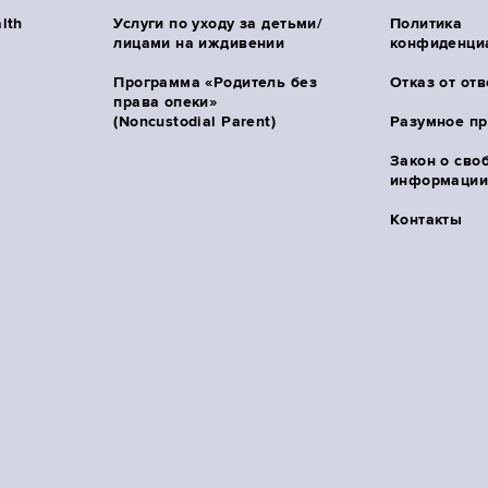
lth
Услуги по уходу за детьми/
Политика
лицами на иждивении
конфиденци
Программа «Родитель без
Отказ от от
права опеки»
(Noncustodial Parent)
Разумное п
Закон о сво
информации 
Контакты