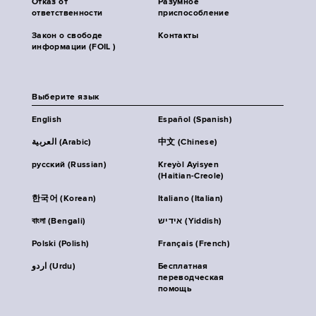
Отказ от
Разумное
ответственности
приспособление
Закон о свободе
Контакты
информации (FOIL )
Выберите язык
English
Español (Spanish)
العربية (Arabic)
中文 (Chinese)
русский (Russian)
Kreyòl Ayisyen
(Haitian-Creole)
한국어 (Korean)
Italiano (Italian)
বাংলা (Bengali)
אידיש (Yiddish)
Polski (Polish)
Français (French)
اردو (Urdu)
Бесплатная
переводческая
помощь