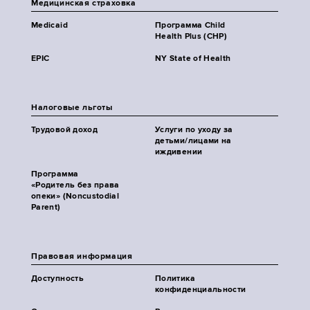
Медицинская страховка
Medicaid
Программа Child
Health Plus (CHP)
EPIC
NY State of Health
Налоговые льготы
Трудовой доход
Услуги по уходу за
детьми/лицами на
иждивении
Программа
«Родитель без права
опеки» (Noncustodial
Parent)
Правовая информация
Доступность
Политика
конфиденциальности