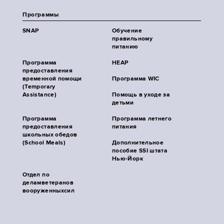
Программы
SNAP
Обучение
правильному
питанию
Программа
HEAP
предоставления
временной помощи
Программа WIC
(Temporary
Assistance)
Помощь в уходе за
детьми
Программа
Программа летнего
предоставления
питания
школьных обедов
(School Meals)
Дополнительное
пособие SSI штата
Нью-Йорк
Отдел по
деламветеранов
вооруженныхсил