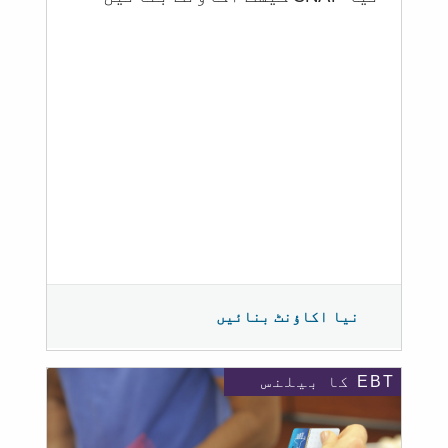
نیا اکاؤنٹ بنائیں
EBT کا بیلنس