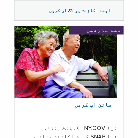
اپنے اکاؤنٹ پر لاگ ان کریں
نئے صارفین
سائن اپ کریں
نیا NY.GOV اکاؤنٹ بنائیں
نیا SNAP گیسٹ اکاؤنٹ بنائیں