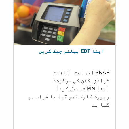
اپنا EBT بیلنس چیک کریں
SNAP اور کیش اکاؤنٹ
ٹرانزیکشن کی سرگزشت
اپنا PIN تبدیل کرنا
رپورٹ کارڈ کھو گیا یا خراب ہو
گيا ہے