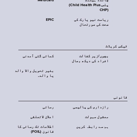
چائلڈ ہیلتھ
Medicaid
پلس‎(Child Health Plus,
CHP)‎
ریاست نیو یارک کی
EPIC
صحت کی صورتحال
ٹیکس کریڈٹ
بچوں/زیر کفالت
کمائی گئی آمدنی
افراد کی دیکھ بھال
بغیر تحویل والا والد
یا والدہ
قانونی
رازداری کی پالیسی
رسائی
معقول سہولت
اعلان لاتعلقی
ہم سے رابطہ کریں
اطلاعات تک رسائی کا
قانون (FOIL)