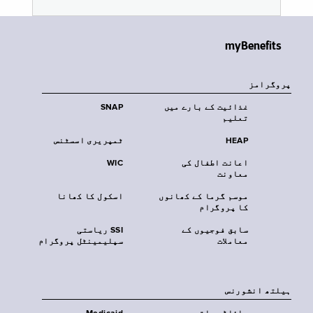
myBenefits
پروگرامز
غذائیت کے بارے میں
SNAP
تعلیم
HEAP
ٹمپریری اسسٹنس
اعانت اطفال کی
WIC
معاونت
موسم گرما کے کھانوں
اسکول کا کھانا
کا پروگرام
سابق فوجیوں کے
SSI ریاستی
معاملات
سپلیمینٹل پروگرام
‏ہیلتھ انشورنس