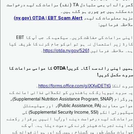
گھر والے اب بھی متبادل TA (نقد) مراعات کے لیے درخواست
دے سکتے ہیں جو چوری ہو گئے ہیں۔
مزید معلومات کے لیے،
EBT Scam Alert ‏| OTDA ‏(ny.gov)
ملاحظہ فرمائیں:
اپنی مراعات کی حفاظت کریں۔ سیکھیے کہ جب آپ کا EBT
کارڈ زیر استعمال نہ ہو تو اس کو جام کرنے کا طریقہ کیا
ہے۔ ملاحظہ فرمائیں
https://otda.ny.gov/5261
۔
ہمیں اپنی رائے سے آگاہ کریں! OTDA کا عوامی مراعات کا
سروے مکمل کریں!
سروے لنک:
https://forms.office.com/g/iXXyiDETtG
۔
یہ سروے نیویارک کے باشندوں کو تکملائی غذائی اعانت کے
پروگرام (Supplemental Nutrition Assistance Program, SNAP)،
عوامی معاونت (Public Assistance, PA)، اور سپلیمنٹل
سیکیورٹی انکم (Supplemental Security Income, SSI) کی
مراعات کے لیے درخواست دینے اور/یا انہیں برقرار رکھنے
کے اپنے تجربات شیئر کرنے کی دعوت دیتا ہے۔ آپ کے
جوابات مکمل طور پر گمنام رہیں گے اور ہم ان فوائد کے