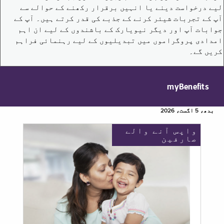
لیے درخواست دینے یا انہیں برقرار رکھنے کے حوالے سے
آپ کے تجربات شیئر کرنے کے جذبے کی قدر کرتے ہیں۔ آپ کے
جوابات آپ اور دیگر نیویارک کے باشندوں کے لیے ان اہم
امدادی پروگراموں میں تبدیلیوں کے لیے رہنمائی فراہم
کریں گے۔
myBenefits
بدھ، 5 اگست، 2026
واپس آنے والے
صارفین