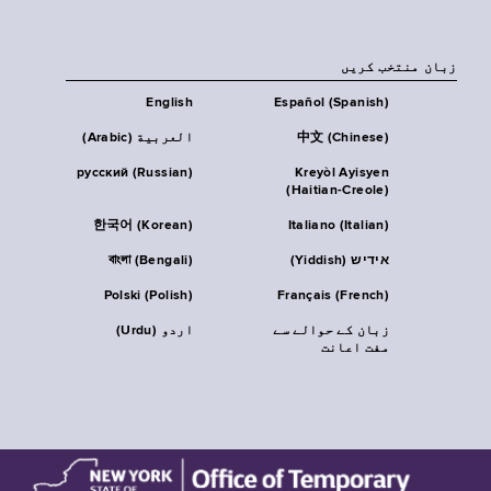
زبان منتخب کریں
English
Español (Spanish)
中文 (Chinese)
العربية (Arabic)
русский (Russian)
Kreyòl Ayisyen
(Haitian-Creole)
한국어 (Korean)
Italiano (Italian)
אידיש (Yiddish)
বাংলা (Bengali)
Polski (Polish)
Français (French)
زبان کے حوالے سے
اردو (Urdu)
مفت اعانت