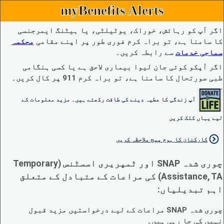
myBenefits Alerts
اگر آپ کو رہائش، خوراک، یوٹیلٹی، یا ہیٹنگ ایمرجنسی
کا سامنا ہے، تو براہ کرم فوری طور پر اپنے مقامی
محکمہ
سماجی خدمات
سے رابطہ کریں۔
اگر آپکو کوئی جان لیوا بیماری لاحق ہے یا کسی ہنگامی
طبی صورتحال کا سامنا ہے، تو براہ کرم 911 پر کال کریں۔
آپ زندگی کا عطیہ دینے کی طاقت رکھتے ہیں۔ مزید معلومات کے
لیے یہاں کلک کریں
کارکنان کا ہوم پیج ملاحظہ کریں
چوری شدہ SNAP اور ٹمپریری اسسٹنس (Temporary
Assistance, TA) کی مراعات کے متبادل کے متعلق
اہم تبدیلیاں:
چوری شدہ SNAP مراعات کے لیے درخواستیں مزید قبول
نہیں کی جا رہی ہیں۔