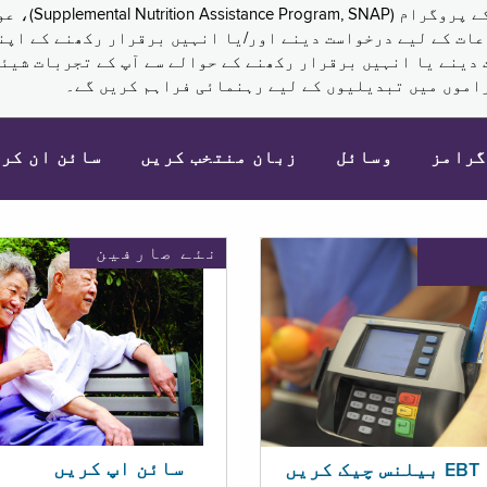
نکم (Supplemental Security Income, SSI) کی مراعات کے لیے درخواست دینے اور/یا انہ
 دینے یا انہیں برقرار رکھنے کے حوالے سے آپ کے تجربات شیئر
اموں میں تبدیلیوں کے لیے رہنمائی فراہم کریں گے۔
گرامز
وسائل
زبان منتخب کریں
سائن ان کر
نئے صارفین
سائن اپ کریں
ریں