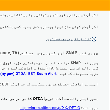
اگر آپ کو رہائش، خوراک، یوٹیلٹی، یا ہیٹنگ ایمرجنسی
اگر آپکو کوئی جان لیوا بیماری لاحق ہے یا کسی ہنگامی طبی صورتح
کارکنان کا ہوم پیج ملاحظہ کریں
چوری شدہ SNAP اور ٹمپریری اسسٹنس (Temporary Assistance, TA) کی مراعات کے متبادل کے متعلق اہم تبدیلیاں:
چوری شدہ SNAP مراعات کے لیے درخواستیں مزید قبول نہیں کی جا رہی ہیں۔
گھر والے اب بھی متبادل TA (نقد) مراعات کے لیے درخواست دے سکتے ہیں جو چوری ہو گئے ہیں۔
مزید معلومات کے لیے،
EBT Scam Alert ‏| OTDA ‏(ny.gov)
م
اپنی مراعات کی حفاظت کریں۔ سیکھیے کہ جب آپ کا EBT کارڈ زیر استعمال نہ ہو تو اس کو جام کرنے کا طریقہ کیا ہے۔ ملاحظہ فرمائیں
ہمیں اپنی رائے سے آگاہ کریں! OTDA کا عوامی مراعات کا سروے مکمل کریں!
سروے لنک:
https://forms.office.com/g/iXXyiDETtG
۔