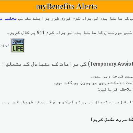
myBenefits Alerts
 کا سامنا ہے، تو براہ کرم فوری طور پر اپنے مقامی
محکمہ س
ال کا سامنا ہے، تو براہ کرم 911 پر کال کریں۔
آپ زند
لاحظہ فرمائیں: