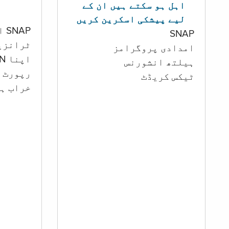
اہل ہو سکتے ہیں ان کے
لیے پیشکی اسکرین کریں
SNAP اور کیش اکاؤنٹ
SNAP
ٹرانزی
امدادی پروگرامز
اپنا PIN تبدیل کرنا
‏ہیلتھ انشورنس
رپورٹ ک
ٹیکس کریڈٹ
خراب ہو