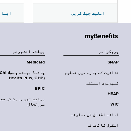
اپنا 
اہلیت چیک کریں
myBenefits
پروگرامز
‏ہیلتھ انشورنس
Medicaid
SNAP
غذائیت کے بارے میں تعلیم
چائلڈ ہیلتھ پلسhild
Health Plus, CHP)‎
ٹمپریری اسسٹنس
EPIC
HEAP
ریاست نیو یارک کی صحت
WIC
صورتحال
اعانت اطفال کی معاونت
اسکول کا کھانا