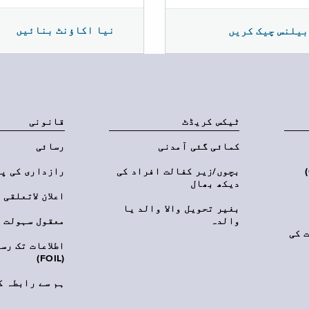
نیا اکاؤنٹ بنائیں
بیلنس چیک کریں
ٹیکس کریڈٹ
قانونی
کمائی گئی آمدنی
رسائی
‎(C
بچوں/زیر کفالت افراد کی
رازداری کی پ
دیکھ بھال
اعلان لاتعلقی
بغیر تحویل والا والد یا
والدہ
معقول سہولت
 کی
اطلاعات تک رس
(FOIL)
ہم سے رابطہ ک