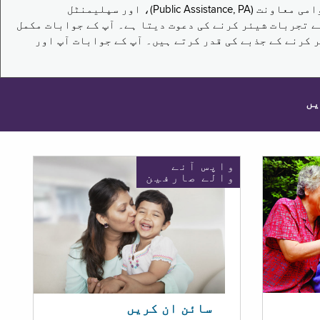
یہ سروے نیویارک کے باشندوں کو تکملائی غذائی اعانت کے پروگرام (Supplemental Nutrition Assistance Program, SNAP)، عوامی معاونت (Public Assistance, PA)، اور سپلیمنٹل
یں برقرار رکھنے کے اپنے تجربات شیئر کرنے کی دعوت دیتا ہے۔ آپ کے جوابات مکمل
 کرنے کے جذبے کی قدر کرتے ہیں۔ آپ کے جوابات آپ اور
یں
واپس آنے
والے صارفین
سائن ان کریں