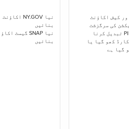
نیا NY.GOV اکاؤنٹ
بنائیں
کشن کی سرگزشت
نیا SNAP گیسٹ اکا
بنائیں
ارڈ کھو گیا یا
 گيا ہے