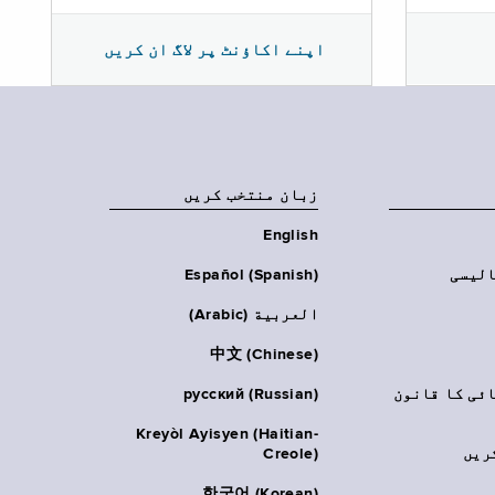
اپنے اکاؤنٹ پر لاگ ان کریں
زبان منتخب کریں
English
الیسی
Español (Spanish)
العربية (Arabic)
中文 (Chinese)
ائی کا قانون
русский (Russian)
Kreyòl Ayisyen (Haitian-
ریں
Creole)
한국어 (Korean)