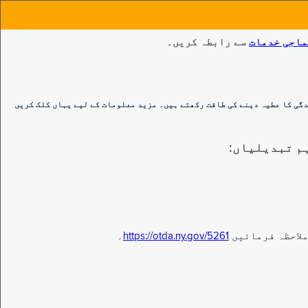
ماجی خدمات
سے رابطہ کریں۔
گی کا عطیہ دینے کی طاقت رکھتے ہیں۔ مزید معلومات کے لیے یہاں کلک کریں
https://otda.ny.gov/5261
۔