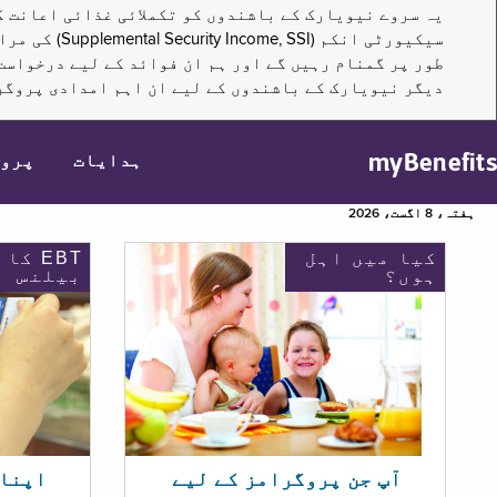
سیکیورٹی ا
طور پر گمنام رہیں گے اور ہم ان فوائد کے لیے درخواست
دیگر نیویارک کے باشندوں کے لیے ان اہم امدادی پروگر
myBenefits
ہدایات
پرو
ہفتہ، 8 اگست، 2026
کیا میں اہل
EBT کا
ہوں؟
بیلنس
اپنا EBT بیلنس چیک ک
آپ جن پروگرامز کے لیے