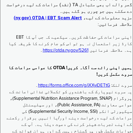
گھر والے اب بھی متبادل TA (نقد) مراعات کے لیے درخواست
دے سکتے ہیں جو چوری ہو گئے ہیں۔
مزید معلومات کے لیے،
EBT Scam Alert ‏| OTDA ‏(ny.gov)
ملاحظہ فرمائیں:
اپنی مراعات کی حفاظت کریں۔ سیکھیے کہ جب آپ کا EBT
کارڈ زیر استعمال نہ ہو تو اس کو جام کرنے کا طریقہ کیا
ہے۔ ملاحظہ فرمائیں
https://otda.ny.gov/5261
۔
ہمیں اپنی رائے سے آگاہ کریں! OTDA کا عوامی مراعات کا
سروے مکمل کریں!
سروے لنک:
https://forms.office.com/g/iXXyiDETtG
۔
یہ سروے نیویارک کے باشندوں کو تکملائی غذائی اعانت کے
پروگرام (Supplemental Nutrition Assistance Program, SNAP)،
عوامی معاونت (Public Assistance, PA)، اور سپلیمنٹل
سیکیورٹی انکم (Supplemental Security Income, SSI) کی
مراعات کے لیے درخواست دینے اور/یا انہیں برقرار رکھنے
کے اپنے تجربات شیئر کرنے کی دعوت دیتا ہے۔ آپ کے
جوابات مکمل طور پر گمنام رہیں گے اور ہم ان فوائد کے