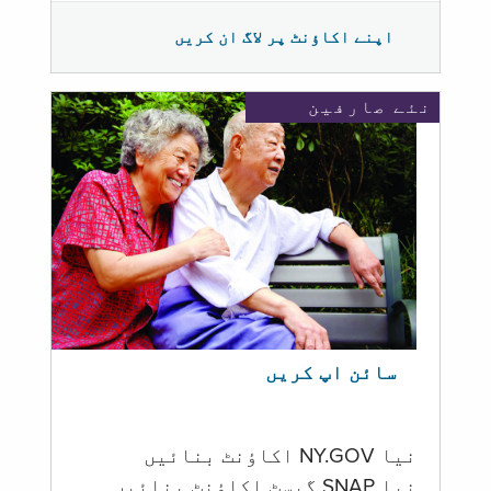
اپنے اکاؤنٹ پر لاگ ان کریں
نئے صارفین
سائن اپ کریں
نیا NY.GOV اکاؤنٹ بنائیں
نیا SNAP گیسٹ اکاؤنٹ بنائیں