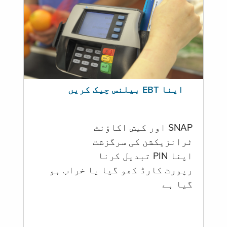
اپنا EBT بیلنس چیک کریں
SNAP اور کیش اکاؤنٹ
ٹرانزیکشن کی سرگزشت
اپنا PIN تبدیل کرنا
رپورٹ کارڈ کھو گیا یا خراب ہو
گيا ہے