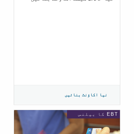
نیا اکاؤنٹ بنائیں
EBT کا بیلنس