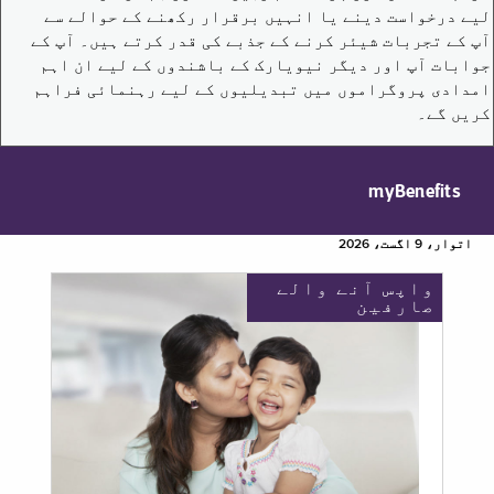
لیے درخواست دینے یا انہیں برقرار رکھنے کے حوالے سے
آپ کے تجربات شیئر کرنے کے جذبے کی قدر کرتے ہیں۔ آپ کے
جوابات آپ اور دیگر نیویارک کے باشندوں کے لیے ان اہم
امدادی پروگراموں میں تبدیلیوں کے لیے رہنمائی فراہم
کریں گے۔
myBenefits
اتوار، 9 اگست، 2026
واپس آنے والے
صارفین