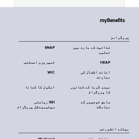
myBenefits
پروگرامز
غذائیت کے بارے میں
SNAP
تعلیم
HEAP
ٹمپریری اسسٹنس
اعانت اطفال کی
WIC
معاونت
موسم گرما کے کھانوں
اسکول کا کھانا
کا پروگرام
سابق فوجیوں کے
SSI ریاستی
معاملات
سپلیمینٹل پروگرام
‏ہیلتھ انشورنس