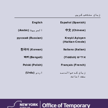
زبان منتخب کریں
English
Español (Spanish)
中文 (Chinese)
العربية (Arabic)
русский (Russian)
Kreyòl Ayisyen
(Haitian-Creole)
한국어 (Korean)
Italiano (Italian)
אידיש (Yiddish)
বাংলা (Bengali)
Polski (Polish)
Français (French)
زبان کے حوالے سے
اردو (Urdu)
مفت اعانت