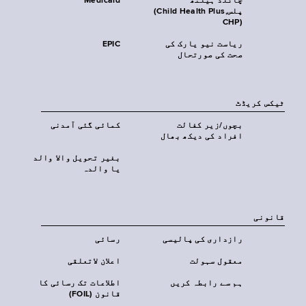
چائلڈ ہیلتھ
Medicaid
پلس‎(Child Health Plus,
CHP)‎
ریاست نیو یارک کی
EPIC
صحت کی صورتحال
ٹیکس کریڈٹ
بچوں/زیر کفالت
کمائی گئی آمدنی
افراد کی دیکھ بھال
بغیر تحویل والا والد
یا والدہ
قانونی
رازداری کی پالیسی
رسائی
معقول سہولت
اعلان لاتعلقی
ہم سے رابطہ کریں
اطلاعات تک رسائی کا
قانون (FOIL)