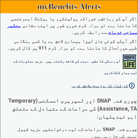
myBenefits Alerts
اگر آپ کو رہائش، خوراک، یوٹیلٹی، یا ہیٹنگ ایمرجنسی
کا سامنا ہے، تو براہ کرم فوری طور پر اپنے مقامی
محکمہ
سماجی خدمات
سے رابطہ کریں۔
اگر آپکو کوئی جان لیوا بیماری لاحق ہے یا کسی ہنگامی
طبی صورتحال کا سامنا ہے، تو براہ کرم 911 پر کال کریں۔
آپ زندگی کا عطیہ دینے کی طاقت رکھتے ہیں۔ مزید معلومات کے
لیے یہاں کلک کریں
کارکنان کا ہوم پیج ملاحظہ کریں
چوری شدہ SNAP اور ٹمپریری اسسٹنس (Temporary
Assistance, TA) کی مراعات کے متبادل کے متعلق
اہم تبدیلیاں:
چوری شدہ SNAP مراعات کے لیے درخواستیں مزید قبول
نہیں کی جا رہی ہیں۔