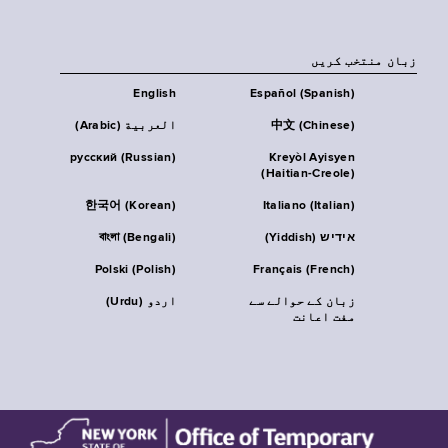
زبان منتخب کریں
English
Español (Spanish)
中文 (Chinese)
العربية (Arabic)
русский (Russian)
Kreyòl Ayisyen
(Haitian-Creole)
한국어 (Korean)
Italiano (Italian)
אידיש (Yiddish)
বাংলা (Bengali)
Polski (Polish)
Français (French)
زبان کے حوالے سے
اردو (Urdu)
مفت اعانت