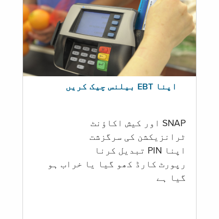
اپنا EBT بیلنس چیک کریں
SNAP اور کیش اکاؤنٹ
ٹرانزیکشن کی سرگزشت
اپنا PIN تبدیل کرنا
رپورٹ کارڈ کھو گیا یا خراب ہو
گيا ہے