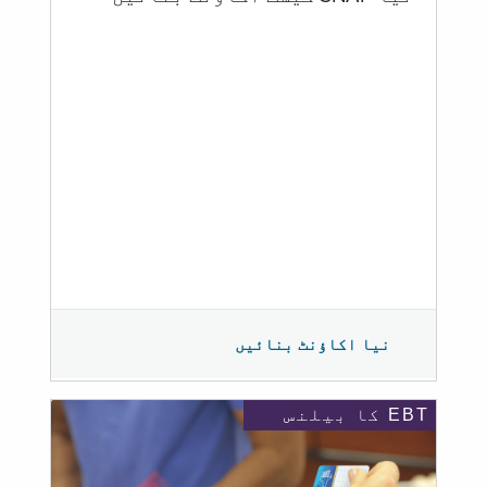
نیا اکاؤنٹ بنائیں
EBT کا بیلنس