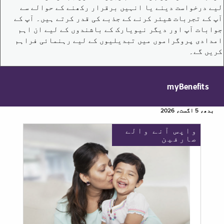
لیے درخواست دینے یا انہیں برقرار رکھنے کے حوالے سے
آپ کے تجربات شیئر کرنے کے جذبے کی قدر کرتے ہیں۔ آپ کے
جوابات آپ اور دیگر نیویارک کے باشندوں کے لیے ان اہم
امدادی پروگراموں میں تبدیلیوں کے لیے رہنمائی فراہم
کریں گے۔
myBenefits
بدھ، 5 اگست، 2026
واپس آنے والے
صارفین