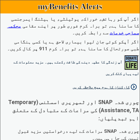
myBenefits Alerts
اگر آپ کو رہائش، خوراک، یوٹیلٹی، یا ہیٹنگ ایمرجنسی
کا سامنا ہے، تو براہ کرم فوری طور پر اپنے مقامی
محکمہ
سماجی خدمات
سے رابطہ کریں۔
اگر آپکو کوئی جان لیوا بیماری لاحق ہے یا کسی ہنگامی
طبی صورتحال کا سامنا ہے، تو براہ کرم 911 پر کال کریں۔
آپ زندگی کا عطیہ دینے کی طاقت رکھتے ہیں۔ مزید معلومات کے
لیے یہاں کلک کریں
کارکنان کا ہوم پیج ملاحظہ کریں
چوری شدہ SNAP اور ٹمپریری اسسٹنس (Temporary
Assistance, TA) کی مراعات کے متبادل کے متعلق
اہم تبدیلیاں:
چوری شدہ SNAP مراعات کے لیے درخواستیں مزید قبول
نہیں کی جا رہی ہیں۔