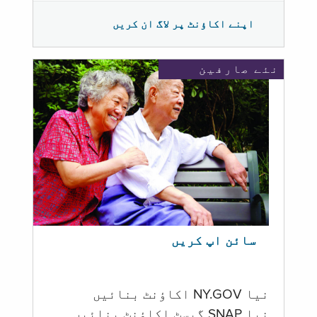
اپنے اکاؤنٹ پر لاگ ان کریں
نئے صارفین
سائن اپ کریں
نیا NY.GOV اکاؤنٹ بنائیں
نیا SNAP گیسٹ اکاؤنٹ بنائیں