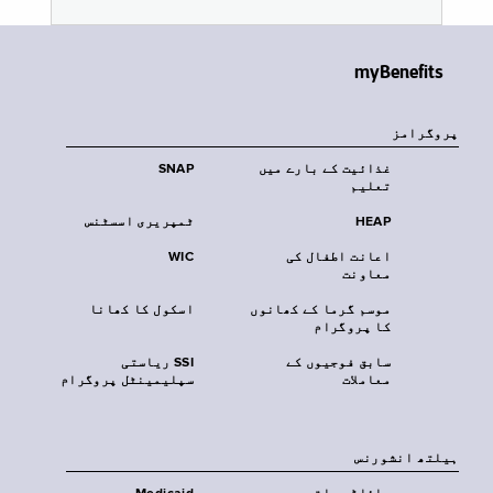
myBenefits
پروگرامز
غذائیت کے بارے میں
SNAP
تعلیم
HEAP
ٹمپریری اسسٹنس
اعانت اطفال کی
WIC
معاونت
موسم گرما کے کھانوں
اسکول کا کھانا
کا پروگرام
سابق فوجیوں کے
SSI ریاستی
معاملات
سپلیمینٹل پروگرام
‏ہیلتھ انشورنس