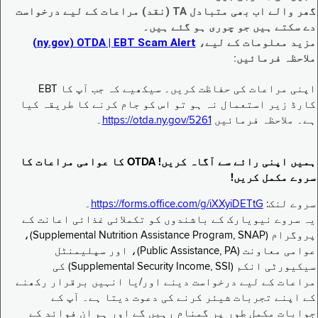
گھر والے اب بھی متبادل TA (نقد) مراعات کے لیے درخواست
دے سکتے ہیں جو چوری ہو گئے ہیں۔
مزید معلومات کے لیے،
EBT Scam Alert ‏| OTDA ‏(ny.gov)
ملاحظہ فرمائیں:
اپنی مراعات کی حفاظت کریں۔ سیکھیے کہ جب آپ کا EBT
کارڈ زیر استعمال نہ ہو تو اس کو جام کرنے کا طریقہ کیا
ہے۔ ملاحظہ فرمائیں
https://otda.ny.gov/5261
۔
ہمیں اپنی رائے سے آگاہ کریں! OTDA کا عوامی مراعات کا
سروے مکمل کریں!
سروے لنک:
https://forms.office.com/g/iXXyiDETtG
۔
یہ سروے نیویارک کے باشندوں کو تکملائی غذائی اعانت کے
پروگرام (Supplemental Nutrition Assistance Program, SNAP)،
عوامی معاونت (Public Assistance, PA)، اور سپلیمنٹل
سیکیورٹی انکم (Supplemental Security Income, SSI) کی
مراعات کے لیے درخواست دینے اور/یا انہیں برقرار رکھنے
کے اپنے تجربات شیئر کرنے کی دعوت دیتا ہے۔ آپ کے
جوابات مکمل طور پر گمنام رہیں گے اور ہم ان فوائد کے