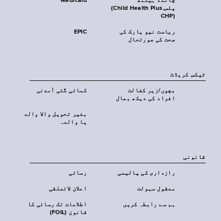
چائلڈ ہیلتھ
Medicaid
پلس‎(Child Health Plus,
CHP)‎
ریاست نیو یارک کی
EPIC
صحت کی صورتحال
ٹیکس کریڈٹ
بچوں/زیر کفالت
کمائی گئی آمدنی
افراد کی دیکھ بھال
بغیر تحویل والا والد
یا والدہ
قانونی
رازداری کی پالیسی
رسائی
معقول سہولت
اعلان لاتعلقی
ہم سے رابطہ کریں
اطلاعات تک رسائی کا
قانون (FOIL)