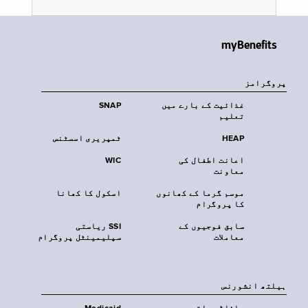
myBenefits
پروگرامز
غذائیت کے بارے میں
SNAP
تعلیم
HEAP
ٹمپریری اسسٹنس
اعانت اطفال کی
WIC
معاونت
موسم گرما کے کھانوں
اسکول کا کھانا
کا پروگرام
سابق فوجیوں کے
SSI ریاستی
معاملات
سپلیمینٹل پروگرام
‏ہیلتھ انشورنس