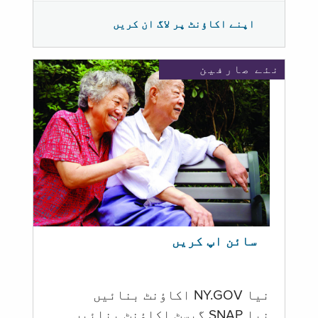
اپنے اکاؤنٹ پر لاگ ان کریں
نئے صارفین
سائن اپ کریں
نیا NY.GOV اکاؤنٹ بنائیں
نیا SNAP گیسٹ اکاؤنٹ بنائیں