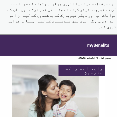
لیے درخواست دینے یا انہیں برقرار رکھنے کے حوالے سے
آپ کے تجربات شیئر کرنے کے جذبے کی قدر کرتے ہیں۔ آپ کے
جوابات آپ اور دیگر نیویارک کے باشندوں کے لیے ان اہم
امدادی پروگراموں میں تبدیلیوں کے لیے رہنمائی فراہم
کریں گے۔
myBenefits
جمعرات، 6 اگست، 2026
واپس آنے والے
صارفین