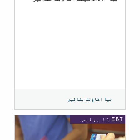
نیا اکاؤنٹ بنائیں
EBT کا بیلنس