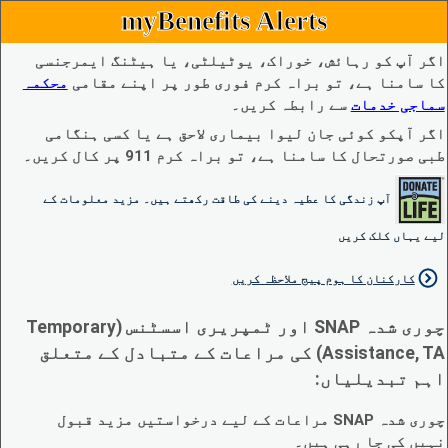
myBenefits Alerts
اگر آپ کو رہائش، خوراک، یوٹیلٹی، یا ہیٹنگ ایمرجنسی
کا سامنا ہے، تو براہ کرم فوری طور پر اپنے مقامی
محکمہ
سماجی خدمات
سے رابطہ کریں۔
اگر آپکو کوئی جان لیوا بیماری لاحق ہے یا کسی ہنگامی
طبی صورتحال کا سامنا ہے، تو براہ کرم 911 پر کال کریں۔
آپ زندگی کا عطیہ دینے کی طاقت رکھتے ہیں۔ مزید معلومات کے
لیے یہاں کلک کریں
کارکنان کا ہوم پیج ملاحظہ کریں
چوری شدہ SNAP اور ٹمپریری اسسٹنس (Temporary
Assistance, TA) کی مراعات کے متبادل کے متعلق
اہم تبدیلیاں:
چوری شدہ SNAP مراعات کے لیے درخواستیں مزید قبول
نہیں کی جا رہی ہیں۔