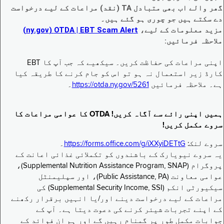
گھر والے اب بھی متبادل TA (نقد) مراعات کے لیے درخواست
دے سکتے ہیں جو چوری ہو گئے ہیں۔
مزید معلومات کے لیے،
EBT Scam Alert ‏| OTDA ‏(ny.gov)
ملاحظہ فرمائیں:
اپنی مراعات کی حفاظت کریں۔ سیکھیے کہ جب آپ کا EBT
کارڈ زیر استعمال نہ ہو تو اس کو جام کرنے کا طریقہ کیا
ہے۔ ملاحظہ فرمائیں
https://otda.ny.gov/5261
۔
ہمیں اپنی رائے سے آگاہ کریں! OTDA کا عوامی مراعات کا
سروے مکمل کریں!
سروے لنک:
https://forms.office.com/g/iXXyiDETtG
۔
یہ سروے نیویارک کے باشندوں کو تکملائی غذائی اعانت کے
پروگرام (Supplemental Nutrition Assistance Program, SNAP)،
عوامی معاونت (Public Assistance, PA)، اور سپلیمنٹل
سیکیورٹی انکم (Supplemental Security Income, SSI) کی
مراعات کے لیے درخواست دینے اور/یا انہیں برقرار رکھنے
کے اپنے تجربات شیئر کرنے کی دعوت دیتا ہے۔ آپ کے
جوابات مکمل طور پر گمنام رہیں گے اور ہم ان فوائد کے