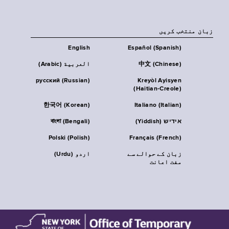
زبان منتخب کریں
English
Español (Spanish)
中文 (Chinese)
العربية (Arabic)
русский (Russian)
Kreyòl Ayisyen
(Haitian-Creole)
한국어 (Korean)
Italiano (Italian)
אידיש (Yiddish)
বাংলা (Bengali)
Polski (Polish)
Français (French)
زبان کے حوالے سے
اردو (Urdu)
مفت اعانت