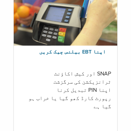
اپنا EBT بیلنس چیک کریں
SNAP اور کیش اکاؤنٹ
ٹرانزیکشن کی سرگزشت
اپنا PIN تبدیل کرنا
رپورٹ کارڈ کھو گیا یا خراب ہو
گيا ہے