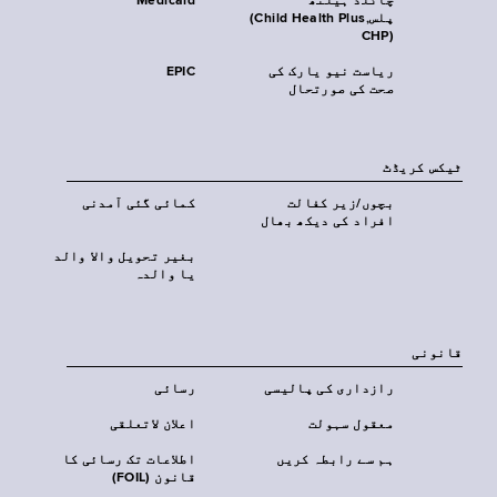
چائلڈ ہیلتھ
Medicaid
پلس‎(Child Health Plus,
CHP)‎
ریاست نیو یارک کی
EPIC
صحت کی صورتحال
ٹیکس کریڈٹ
بچوں/زیر کفالت
کمائی گئی آمدنی
افراد کی دیکھ بھال
بغیر تحویل والا والد
یا والدہ
قانونی
رازداری کی پالیسی
رسائی
معقول سہولت
اعلان لاتعلقی
ہم سے رابطہ کریں
اطلاعات تک رسائی کا
قانون (FOIL)