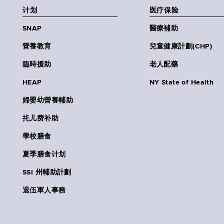
计划
医疗保险
SNAP
醫療補助
營養教育
兒童健康計劃(CHP)
臨時援助
老人配藥
HEAP
NY State of Health
婦嬰幼營養輔助
扥儿费补助
學校膳食
夏季膳食计划
SSI 州輔助計劃
退伍軍人事務