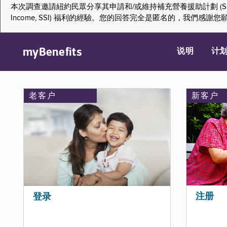
本次調查邀請紐約民眾分享其申請和/或維持補充營養援助計劃 (Supplemental Nutr
Income, SSI) 福利的經驗。您的回答完全是匿名的，我
myBenefits
说明
计
老客户
新客户
注册
登录