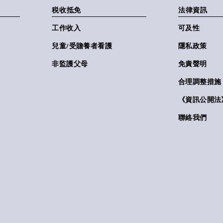
税收抵免
法律資訊
工作收入
可及性
兒童/受贍養者看護
隱私政策
非監護父母
免責聲明
合理調整措施
《資訊公開法》(
聯絡我們