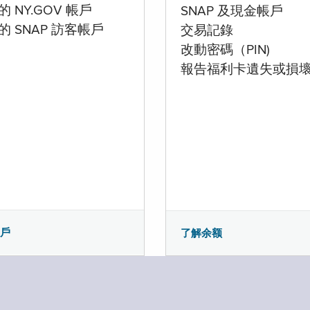
 NY.GOV 帳戶
SNAP 及現金帳戶
的 SNAP 訪客帳戶
交易記錄
改動密碼（PIN)
報告福利卡遺失或損
帳戶
了解余额