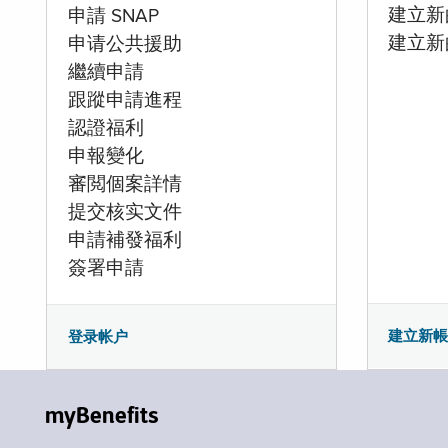
建立新的
申請 SNAP
建立新
申请公共援助
繼續申請
跟蹤申請進程
認證福利
申報變化
審閲個案詳情
提交核实文件
申請補發福利
簽署申請
建立新
登录帐户
myBenefits