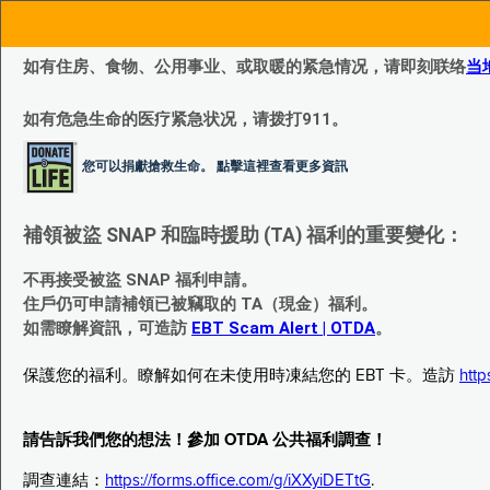
如有住房、食物、公用事业、或取暖的紧急情况，请即刻联络
当
如有危急生命的医疗紧急状况，请拨打911。
您可以捐獻搶救生命。 點擊這裡查看更多資訊
補領被盜 SNAP 和臨時援助 (TA) 福利的重要變化：
不再接受被盜 SNAP 福利申請。
住戶仍可申請補領已被竊取的 TA（現金）福利。
如需瞭解資訊，可造訪
EBT Scam Alert | OTDA
。
保護您的福利。瞭解如何在未使用時凍結您的 EBT 卡。造訪
http
請告訴我們您的想法！參加 OTDA 公共福利調查！
調查連結：
https://forms.office.com/g/iXXyiDETtG
.