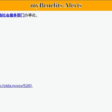
myBenefits Alerts
地社会服务部门
办事处。
s://otda.ny.gov/5261
。