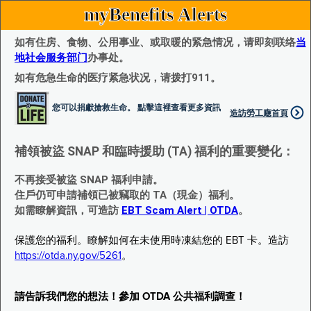
myBenefits Alerts
如有住房、食物、公用事业、或取暖的紧急情况，请即刻联络
当
地社会服务部门
办事处。
如有危急生命的医疗紧急状况，请拨打911。
您可以捐獻搶救生命。 點擊這裡查看更多資訊
造訪勞工廰首頁
補領被盜 SNAP 和臨時援助 (TA) 福利的重要變化：
不再接受被盜 SNAP 福利申請。
住戶仍可申請補領已被竊取的 TA（現金）福利。
如需瞭解資訊，可造訪
EBT Scam Alert | OTDA
。
保護您的福利。瞭解如何在未使用時凍結您的 EBT 卡。造訪
https://otda.ny.gov/5261
。
請告訴我們您的想法！參加 OTDA 公共福利調查！