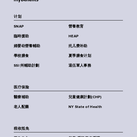
计划
SNAP
營養教育
臨時援助
HEAP
婦嬰幼營養輔助
扥儿费补助
學校膳食
夏季膳食计划
SSI 州輔助計劃
退伍軍人事務
医疗保险
醫療補助
兒童健康計劃(CHP)
老人配藥
NY State of Health
税收抵免