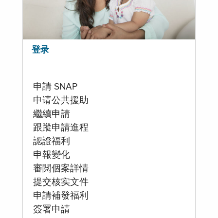
登录
申請 SNAP
申请公共援助
繼續申請
跟蹤申請進程
認證福利
申報變化
審閲個案詳情
提交核实文件
申請補發福利
簽署申請