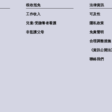
税收抵免
法律資訊
工作收入
可及性
兒童/受贍養者看護
隱私政策
非監護父母
免責聲明
合理調整措施
《資訊公開法》(
聯絡我們