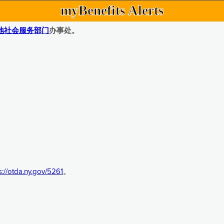
myBenefits Alerts
地社会服务部门
办事处。
s://otda.ny.gov/5261
。