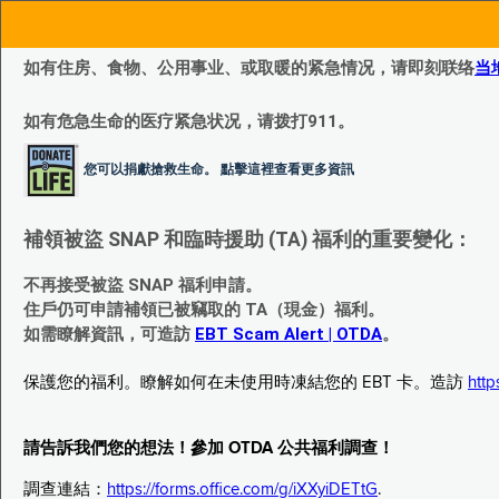
如有住房、食物、公用事业、或取暖的紧急情况，请即刻联络
当
如有危急生命的医疗紧急状况，请拨打911。
您可以捐獻搶救生命。 點擊這裡查看更多資訊
補領被盜 SNAP 和臨時援助 (TA) 福利的重要變化：
不再接受被盜 SNAP 福利申請。
住戶仍可申請補領已被竊取的 TA（現金）福利。
如需瞭解資訊，可造訪
EBT Scam Alert | OTDA
。
保護您的福利。瞭解如何在未使用時凍結您的 EBT 卡。造訪
http
請告訴我們您的想法！參加 OTDA 公共福利調查！
調查連結：
https://forms.office.com/g/iXXyiDETtG
.