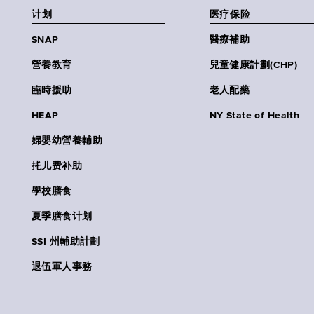
计划
医疗保险
SNAP
醫療補助
營養教育
兒童健康計劃(CHP)
臨時援助
老人配藥
HEAP
NY State of Health
婦嬰幼營養輔助
扥儿费补助
學校膳食
夏季膳食计划
SSI 州輔助計劃
退伍軍人事務