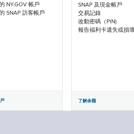
 NY.GOV 帳戶
SNAP 及現金帳戶
的 SNAP 訪客帳戶
交易記錄
改動密碼（PIN)
報告福利卡遺失或損
帳戶
了解余额