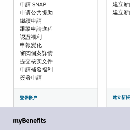
建立新的
申請 SNAP
建立新
申请公共援助
繼續申請
跟蹤申請進程
認證福利
申報變化
審閲個案詳情
提交核实文件
申請補發福利
簽署申請
建立新
登录帐户
myBenefits