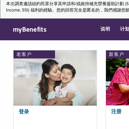
本次調查邀請紐約民眾分享其申請和/或維持補充營養援助計劃 (Supplemental Nutr
Income, SSI) 福利的經驗。您的回答完全是匿名的，我
myBenefits
说明
计
老客户
新客户
注册
登录